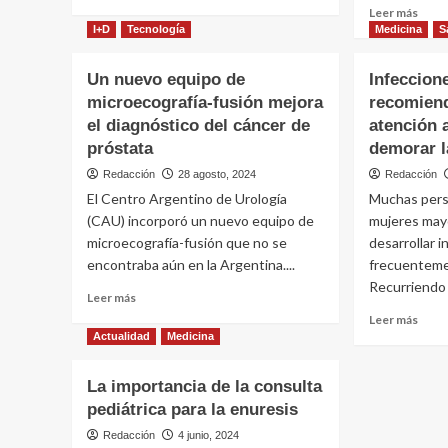
calidad
más
Leer
Leer más
de
sobre
más
I+D
Tecnología
Medicina
S
vida
Las
sobr
infecciones
El
Un nuevo equipo de
Infeccion
de
cánc
microecografía-fusión mejora
transmisión
recomiend
de
sexual
el diagnóstico del cáncer de
atención 
próst
registran
no
próstata
demorar l
un
da
Redacción
28 agosto, 2024
Redacción
crecimiento
ning
sostenido,
El Centro Argentino de Urología
Muchas pers
sínt
advierten
en
(CAU) incorporó un nuevo equipo de
mujeres may
especialistas
las
microecografía-fusión que no se
desarrollar i
etap
encontraba aún en la Argentina....
frecuentemen
inicia
Recurriendo 
Leer
por
Leer más
más
lo
Leer
Leer más
sobre
que
más
Actualidad
Medicina
Un
es
sobr
nuevo
fund
Infec
La importancia de la consulta
equipo
su
urina
pediátrica para la enuresis
de
dete
reco
microecografía-
temp
prest
Redacción
4 junio, 2024
fusión