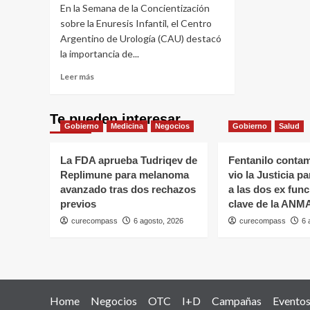
aten
En la Semana de la Concientización
mejora
a
sobre la Enuresis Infantil, el Centro
el
los
Argentino de Urología (CAU) destacó
diagnóstico
sínt
del
la importancia de...
y
cáncer
no
Leer
Leer más
de
demo
más
próstata
la
sobre
consu
La
Te pueden interesar
médi
Gobierno
importancia
Medicina
Negocios
Gobierno
Salud
de
la
La FDA aprueba Tudriqev de
Fentanilo conta
consulta
Replimune para melanoma
vio la Justicia p
pediátrica
avanzado tras dos rechazos
a las dos ex func
para
previos
clave de la ANM
la
enuresis
curecompass
6 agosto, 2026
curecompass
6 
Home
Negocios
OTC
I+D
Campañas
Evento