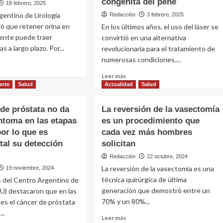
congénita del pene
18 febrero, 2025
gentino de Urología
Redacción
3 febrero, 2025
ió que retener orina en
En los últimos años, el uso del láser se
rente puede traer
convirtió en una alternativa
 a largo plazo. Por...
revolucionaria para el tratamiento de
numerosas condiciones....
Leer
Leer más
e
más
ante
Salud
Actualidad
Salud
ner
sobre
Con
 de próstata no da
La reversión de la vasectomía
láser
ntoma en las etapas
a
es un procedimiento que
de
rente
por lo que es
cada vez más hombres
holmium
e
tratan
al su detección
solicitan
con
Redacción
22 octubre, 2024
ecuencias
éxito
La reversión de la vasectomía es una
19 noviembre, 2024
en
forma
técnica quirúrgica de última
s del Centro Argentino de
ambulatoria
generación que demostró entre un
U) destacaron que en las
una
70% y un 80%...
ales el cáncer de próstata
afección
..
congénita
Leer
Leer más