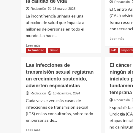
la calidad de vida
Redacción
El Centro Ar
Redacción
18 marzo, 2025
(CAU) advirt
La incontinencia urinaria es una
forma recur
afección de salud que impacta a
consecuencias
millones de personas en todo el
mundo. Lo hace...
Leer
Leer más
más
Leer
Leer más
sobr
más
Actualidad
Salud
I+D
Import
Rete
sobre
orina
Incontinencia
Las infecciones de
El cáncer
en
urinaria:
transmisión sexual registran
ningún sí
form
mitos
recur
un crecimiento sostenido,
y
iniciales 
pued
verdades
advierten especialistas
fundament
traer
sobre
temprana
Redacción
16 diciembre, 2024
cons
un
a
Cada vez se ven más casos de
Redacción
problema
largo
de
infecciones de transmisión sexual
Especialista
plazo
salud
(ITS) en los consultorios, sobre todo
Urología (CA
que
en personas de...
etapas inici
afecta
no da ningún.
la
Leer
Leer más