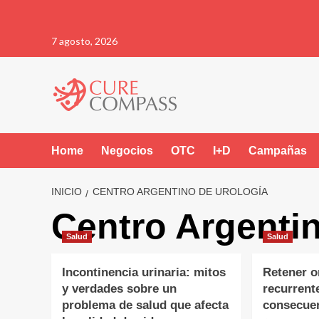
Saltar
7 agosto, 2026
al
contenido
Home
Negocios
OTC
I+D
Campañas
INICIO
CENTRO ARGENTINO DE UROLOGÍA
Centro Argenti
Salud
Salud
Incontinencia urinaria: mitos
Retener o
y verdades sobre un
recurrent
problema de salud que afecta
consecuen