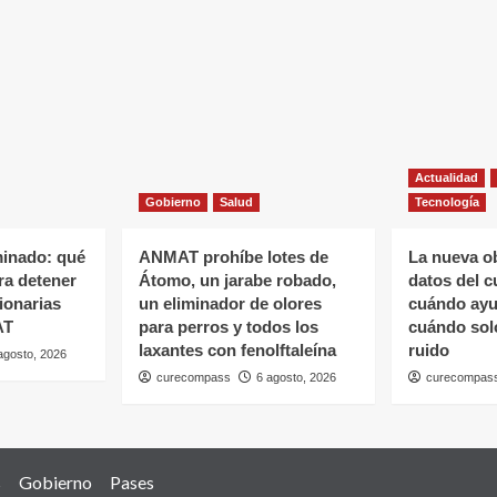
ción
en
la
salud
omas
sexual
rar
lta
Actualidad
ca
Gobierno
Salud
Tecnología
minado: qué
ANMAT prohíbe lotes de
La nueva o
ara detener
Átomo, un jarabe robado,
datos del c
ionarias
un eliminador de olores
cuándo ayud
AT
para perros y todos los
cuándo sol
laxantes con fenolftaleína
ruido
agosto, 2026
curecompass
6 agosto, 2026
curecompas
s
Gobierno
Pases