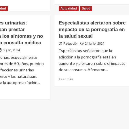
del
más
pene
sobre
alud
Actualidad
Salud
La
e
reversión
es urinarias:
Especialistas alertaron sobre
de
er
an prestar
impacto de la pornografía en
la
vasectomía
a los síntomas y no
ata
la salud sexual
es
a consulta médica
Redacción
24 junio, 2024
un
Especialistas señalaron que la
2 julio, 2024
procedimiento
ún
que
adicción a la pornografía está en
onas, especialmente
oma
cada
aumento y alertaron sobre el impacto
ores de 50 años, pueden
vez
de su consumo. Afirmaron...
nfecciones urinarias
más
as
te y las naturalizan.
hombres
Leer
Leer más
les
a la autoprescripción...
solicitan
más
sobre
Especialistas
alertaron
e
sobre
amental
ciones
impacto
rias:
de
cción
miendan
la
rana
ar
pornografía