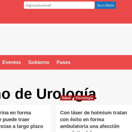
Eventos
Gobierno
Pases
no de Urología
Salud
Tecnología
rina en forma
Con láser de holmium tratan
e puede traer
con éxito en forma
cias a largo plazo
ambulatoria una afección