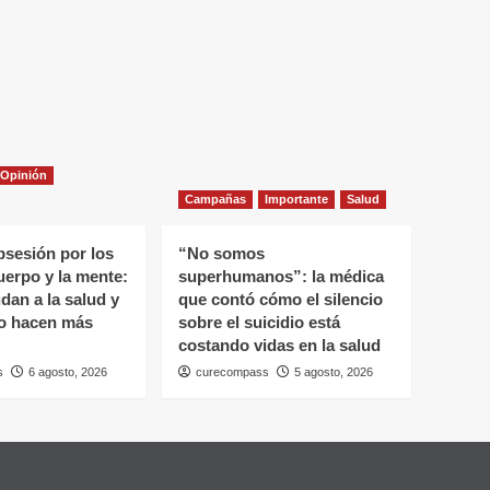
Opinión
Campañas
Importante
Salud
bsesión por los
“No somos
uerpo y la mente:
superhumanos”: la médica
an a la salud y
que contó cómo el silencio
o hacen más
sobre el suicidio está
costando vidas en la salud
s
6 agosto, 2026
curecompass
5 agosto, 2026