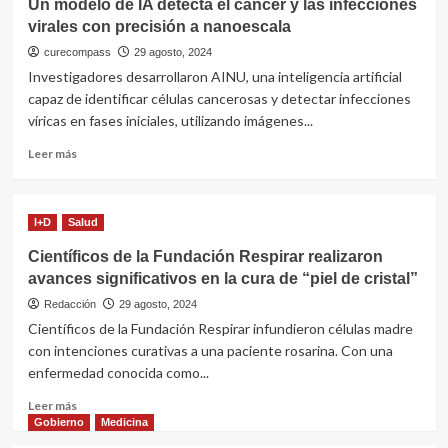
Un modelo de IA detecta el cáncer y las infecciones
inversiones
virales con precisión a nanoescala
en
la
curecompass
29 agosto, 2024
OMS
Investigadores desarrollaron AINU, una inteligencia artificial
por
capaz de identificar células cancerosas y detectar infecciones
US$
víricas en fases iniciales, utilizando imágenes...
45
millones
Leer
Leer más
más
sobre
Un
I+D
Salud
modelo
de
Científicos de la Fundación Respirar realizaron
IA
avances significativos en la cura de “piel de cristal”
detecta
el
Redacción
29 agosto, 2024
cáncer
Científicos de la Fundación Respirar infundieron células madre
y
con intenciones curativas a una paciente rosarina. Con una
las
enfermedad conocida como...
infecciones
virales
Leer
Leer más
con
más
Gobierno
Medicina
precisión
sobre