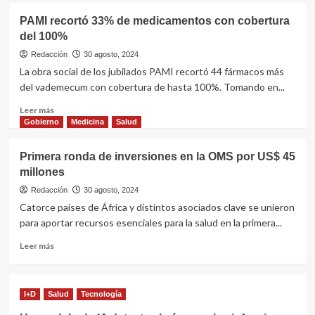
Organon
PAMI recortó 33% de medicamentos con cobertura
y
del 100%
Eli
Lilly
Redacción
30 agosto, 2024
amplían
La obra social de los jubilados PAMI recortó 44 fármacos más
su
del vademecum con cobertura de hasta 100%. Tomando en...
acuerdo
de
Leer
Leer más
comercialización
más
Gobierno
Medicina
Salud
sobre
PAMI
Primera ronda de inversiones en la OMS por US$ 45
recortó
millones
33%
de
Redacción
30 agosto, 2024
medicamentos
Catorce países de África y distintos asociados clave se unieron
con
para aportar recursos esenciales para la salud en la primera...
cobertura
del
Leer
Leer más
100%
más
sobre
Primera
I+D
Salud
Tecnología
ronda
de