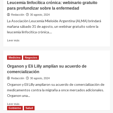
Leucemia linfocítica crónica: webinario gratuito
sangre
para profundizar sobre la enfermedad
pueden
predecir
Redacción
30 agosto, 2024
riesgos
La Asociación Leucemia Mieloide Argentina (ALMA) brindará
cardíacos
mañana sábado 31 de agosto, un webinar gratuito sobre la
en
leucemia linfocítica crónica....
mujeres
Leer
Leer más
más
sobre
Leucemia
Medicina
Negocios
linfocítica
crónica:
Organon y Eli Lilly amplían su acuerdo de
webinario
comercialización
gratuito
para
Redacción
30 agosto, 2024
profundizar
Organon y Eli Lilly ampliaron su acuerdo de comercialización de
sobre
medicamentos contra la migraña a once mercados adicionales.
la
Organon una...
enfermedad
Leer
Leer más
más
Gobierno
Salud
sobre