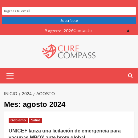
Saltar
▲
Contacto
9 agosto, 2026
al
contenido
Menú
primario
INICIO
2024
AGOSTO
Mes:
agosto 2024
Gobierno
Salud
UNICEF lanza una licitación de emergencia para
vacunas MPOX ante brote global