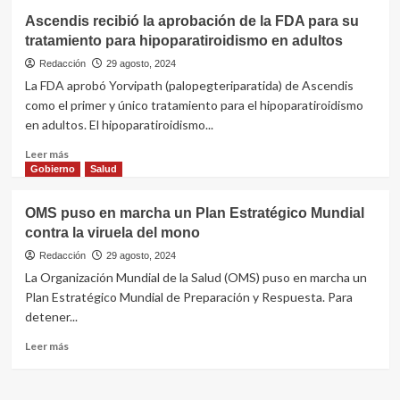
a
Científicos
Ascendis recibió la aprobación de la FDA para su
nanoescala
de
tratamiento para hipoparatiroidismo en adultos
la
Fundación
Redacción
29 agosto, 2024
Respirar
La FDA aprobó Yorvipath (palopegteriparatida) de Ascendis
realizaron
como el primer y único tratamiento para el hipoparatiroidismo
avances
en adultos. El hipoparatiroidismo...
significativos
en
Leer
Leer más
la
más
Gobierno
Salud
cura
sobre
de
Ascendis
OMS puso en marcha un Plan Estratégico Mundial
“piel
recibió
de
contra la viruela del mono
la
cristal”
aprobación
Redacción
29 agosto, 2024
de
La Organización Mundial de la Salud (OMS) puso en marcha un
la
Plan Estratégico Mundial de Preparación y Respuesta. Para
FDA
detener...
para
su
Leer
Leer más
tratamiento
más
para
sobre
hipoparatiroidismo
OMS