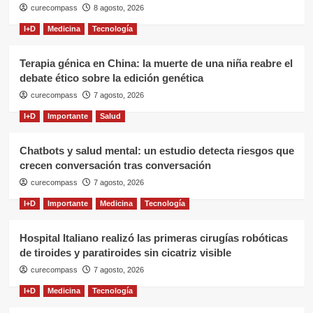
curecompass
8 agosto, 2026
I+D
Medicina
Tecnología
Terapia génica en China: la muerte de una niña reabre el
debate ético sobre la edición genética
curecompass
7 agosto, 2026
I+D
Importante
Salud
Chatbots y salud mental: un estudio detecta riesgos que
crecen conversación tras conversación
curecompass
7 agosto, 2026
I+D
Importante
Medicina
Tecnología
Hospital Italiano realizó las primeras cirugías robóticas
de tiroides y paratiroides sin cicatriz visible
curecompass
7 agosto, 2026
I+D
Medicina
Tecnología