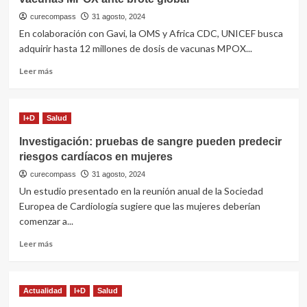
curecompass
31 agosto, 2024
En colaboración con Gavi, la OMS y Africa CDC, UNICEF busca
adquirir hasta 12 millones de dosis de vacunas MPOX...
Leer
Leer más
más
sobre
UNICEF
I+D
Salud
lanza
una
Investigación: pruebas de sangre pueden predecir
licitación
riesgos cardíacos en mujeres
de
emergencia
curecompass
31 agosto, 2024
para
Un estudio presentado en la reunión anual de la Sociedad
vacunas
Europea de Cardiología sugiere que las mujeres deberían
MPOX
comenzar a...
ante
brote
Leer
Leer más
global
más
sobre
Investigación:
Actualidad
I+D
Salud
pruebas
de