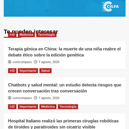
Te pueden interesar
I+D
Medicina
Tecnología
Terapia génica en China: la muerte de una niña reabre el
debate ético sobre la edición genética
curecompass
7 agosto, 2026
I+D
Importante
Salud
Chatbots y salud mental: un estudio detecta riesgos que
crecen conversación tras conversación
curecompass
7 agosto, 2026
I+D
Importante
Medicina
Tecnología
Hospital Italiano realizó las primeras cirugías robóticas
de tiroides y paratiroides sin cicatriz visible