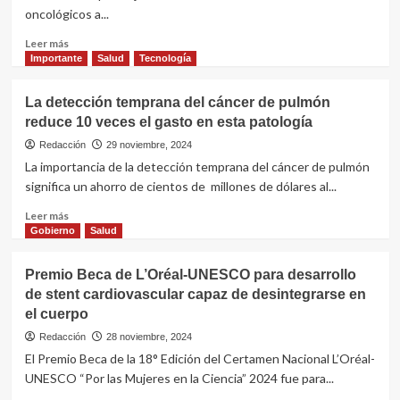
una
oncológicos a...
amenaza
actual
Leer
Leer más
y
más
Importante
Salud
Tecnología
a
sobre
largo
Los
La detección temprana del cáncer de pulmón
plazo,
medicamentos
alertaron
reduce 10 veces el gasto en esta patología
oncológicos
expertos
llegarán
Redacción
29 noviembre, 2024
de
en
La importancia de la detección temprana del cáncer de pulmón
la
forma
significa un ahorro de cientos de millones de dólares al...
UBA
directa
a
Leer
Leer más
los
más
Gobierno
Salud
pacientes
sobre
del
La
Premio Beca de L’Oréal-UNESCO para desarrollo
sistema
detección
de stent cardiovascular capaz de desintegrarse en
público
temprana
el cuerpo
del
cáncer
Redacción
28 noviembre, 2024
de
El Premio Beca de la 18° Edición del Certamen Nacional L’Oréal-
pulmón
UNESCO “Por las Mujeres en la Ciencia” 2024 fue para...
reduce
10