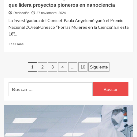
tratamiento
que lidera proyectos pioneros en nanociencia
en
el
Redacción
27 noviembre, 2024
país
La investigadora del Conicet Paula Angelomé ganó el Premio
para
Nacional L’Oréal-Unesco “Por las Mujeres en la Ciencia”. En esta
la
18º...
arritmia
sostenida
Leer
Leer más
más
más
frecuente
sobre
Premio
Paginación
L’Oréal-
1
…
2
3
4
10
Siguiente
Unesco
de
para
científica
entradas
Buscar:
del
Conicet
que
lidera
proyectos
pioneros
en
nanociencia