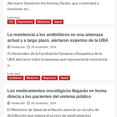
del nuevo Sanatorio Anchorena Zárate, que comenzará a
funcionar en...
Leer
Leer más
más
I+D
Importante
Medicina
Salud
sobre
Nuevo
La resistencia a los antibióticos es una amenaza
sanatorio
actual y a largo plazo, alertaron expertos de la UBA
Anchorena
en
Redacción
29 noviembre, 2024
Zárate
Profesionales de la Facultad de Farmacia y Bioquímica de la
de
UBA alertaron sobre la amenaza que representa la resistencia
UPCN
a...
Leer
Leer más
más
Gobierno
Medicina
Negocios
Salud
sobre
La
Los medicamentos oncológicos llegarán en forma
resistencia
directa a los pacientes del sistema público
a
los
Redacción
29 noviembre, 2024
antibióticos
El Ministerio de Salud de la Nación anunció un circuito de
es
distribución que mejora el acceso de medicamentos