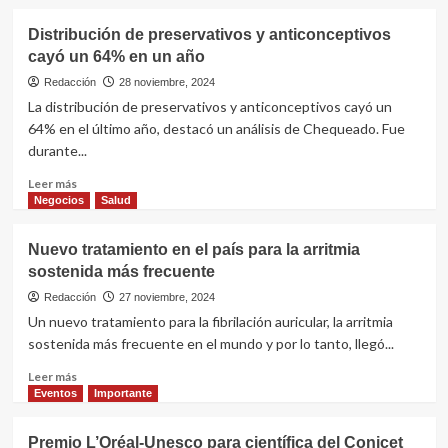
sobre
mañana
Poseida
Distribución de preservativos y anticonceptivos
en
Therapeutics
el
cayó un 64% en un año
adquirida
Clínicas
por
Redacción
28 noviembre, 2024
Roche
La distribución de preservativos y anticonceptivos cayó un
en
64% en el último año, destacó un análisis de Chequeado. Fue
US$
durante...
1.500
millones
Leer
Leer más
más
Negocios
Salud
sobre
Distribución
Nuevo tratamiento en el país para la arritmia
de
sostenida más frecuente
preservativos
y
Redacción
27 noviembre, 2024
anticonceptivos
Un nuevo tratamiento para la fibrilación auricular, la arritmia
cayó
sostenida más frecuente en el mundo y por lo tanto, llegó...
un
64%
Leer
Leer más
en
más
Eventos
Importante
un
sobre
año
Nuevo
Premio L’Oréal-Unesco para científica del Conicet