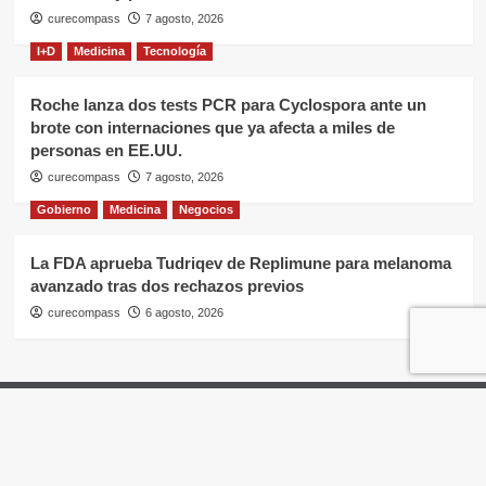
curecompass
7 agosto, 2026
I+D
Medicina
Tecnología
Roche lanza dos tests PCR para Cyclospora ante un
brote con internaciones que ya afecta a miles de
personas en EE.UU.
curecompass
7 agosto, 2026
Gobierno
Medicina
Negocios
La FDA aprueba Tudriqev de Replimune para melanoma
avanzado tras dos rechazos previos
curecompass
6 agosto, 2026
Home
Negocios
OTC
I+D
Campañas
Eventos
Gobierno
Pases