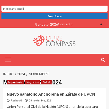
Saltar
▲
Contacto
8 agosto, 2026
al
contenido
Menú
primario
INICIO
2024
NOVIEMBRE
Mes:
noviembre 2024
Importante
Negocios
Salud
Nuevo sanatorio Anchorena en Zárate de UPCN
Redacción
29 noviembre, 2024
Unión Personal Civil de la Nación (UPCN) anunció la apertura