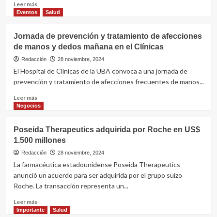
Leer
Leer más
veces
más
Eventos
Salud
el
sobre
gasto
Premio
Jornada de prevención y tratamiento de afecciones
en
Beca
esta
de manos y dedos mañana en el Clínicas
de
patología
L’Oréal-
Redacción
28 noviembre, 2024
UNESCO
El Hospital de Clínicas de la UBA convoca a una jornada de
para
prevención y tratamiento de afecciones frecuentes de manos...
desarrollo
de
Leer
Leer más
stent
más
Negocios
cardiovascular
sobre
capaz
Jornada
Poseida Therapeutics adquirida por Roche en US$
de
de
1.500 millones
desintegrarse
prevención
en
y
Redacción
28 noviembre, 2024
el
tratamiento
La farmacéutica estadounidense Poseida Therapeutics
cuerpo
de
anunció un acuerdo para ser adquirida por el grupo suizo
afecciones
Roche. La transacción representa un...
de
manos
Leer
Leer más
y
más
Importante
Salud
dedos