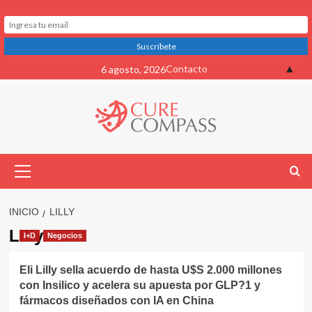
Saltar
▲
Contacto
6 agosto, 2026
al
contenido
Menú
primario
INICIO
LILLY
Lilly
I+D
Negocios
Eli Lilly sella acuerdo de hasta U$S 2.000 millones
con Insilico y acelera su apuesta por GLP?1 y
fármacos diseñados con IA en China