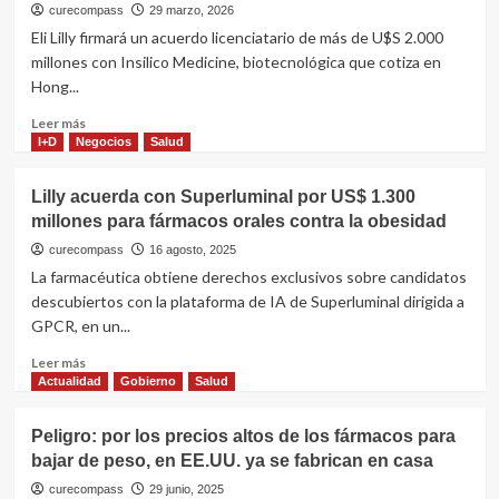
curecompass
29 marzo, 2026
Eli Lilly firmará un acuerdo licenciatario de más de U$S 2.000
millones con Insilico Medicine, biotecnológica que cotiza en
Hong...
Leer
Leer más
más
I+D
Negocios
Salud
sobre
Eli
Lilly acuerda con Superluminal por US$ 1.300
Lilly
millones para fármacos orales contra la obesidad
sella
acuerdo
curecompass
16 agosto, 2025
de
La farmacéutica obtiene derechos exclusivos sobre candidatos
hasta
descubiertos con la plataforma de IA de Superluminal dirigida a
U$S
GPCR, en un...
2.000
millones
Leer
Leer más
con
más
Actualidad
Gobierno
Salud
Insilico
sobre
y
Lilly
Peligro: por los precios altos de los fármacos para
acelera
acuerda
su
bajar de peso, en EE.UU. ya se fabrican en casa
con
apuesta
Superluminal
curecompass
29 junio, 2025