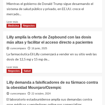
por
por
Mientras el gobierno de Donald Trump sigue desarmando el
GLP?
US$
sistema de salud público y privado, en EE.UU. crece el
1
1.300
mercado...
y
millones
fármacos
para
Leer
Leer más
diseñados
fármacos
más
Medicina
Negocios
con
orales
sobre
IA
contra
Peligro:
en
Lilly amplía la oferta de Zepbound con las dosis
la
por
China
obesidad
más altas y facilitar el acceso directo a pacientes
los
precios
curecompass
16 junio, 2025
altos
La farmacéutica Eli Lilly comenzará a vender en su sitio web las
de
dosis de 12,5 mg y 15 mg de...
los
fármacos
Leer
Leer más
para
más
Negocios
Salud
bajar
sobre
de
Lilly
Lilly demanda a falsificadores de su fármaco contra
peso,
amplía
la obesidad Mounjaro/Ozempic
en
la
EE.UU.
oferta
curecompass
22 octubre, 2024
ya
de
El laboratorio estadounidense amplía sus demandas contra
se
Zepbound
spas médicos y vendedores online por comercializar