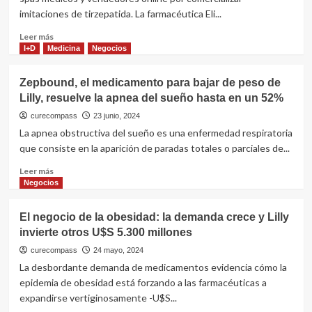
fabrican
con
imitaciones de tirzepatida. La farmacéutica Eli...
en
las
casa
dosis
Leer
Leer más
más
más
I+D
Medicina
Negocios
altas
sobre
y
Lilly
Zepbound, el medicamento para bajar de peso de
facilitar
demanda
el
Lilly, resuelve la apnea del sueño hasta en un 52%
a
acceso
falsificadores
curecompass
23 junio, 2024
directo
de
La apnea obstructiva del sueño es una enfermedad respiratoria
a
su
que consiste en la aparición de paradas totales o parciales de...
pacientes
fármaco
contra
Leer
Leer más
la
más
Negocios
obesidad
sobre
Mounjaro/Ozempic
Zepbound,
El negocio de la obesidad: la demanda crece y Lilly
el
invierte otros U$S 5.300 millones
medicamento
para
curecompass
24 mayo, 2024
bajar
La desbordante demanda de medicamentos evidencia cómo la
de
epidemia de obesidad está forzando a las farmacéuticas a
peso
expandirse vertiginosamente -U$S...
de