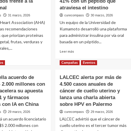
os frente a la
41% con un péptido que
mal
atraviesa el intestino
s
31 marzo, 2026
curecompass
30 marzo, 2026
 Heart Association (AHA)
Un equipo de la Universidad de
vas recomendaciones
Kumamoto desarrolló una plataforma
s que priorizan proteínas
para administrar insulina por vía oral
getal, frutas, verduras y
basada en un péptido...
ales,...
Leer
Leer más
más
sobre
os
Campañas
Eventos
Insulina
e
oral:
sella acuerdo de
LALCEC alerta por más de
científicos
ican
 2.000 millones con
4.500 casos anuales de
de
t
Japón
 acelera su apuesta
iation
cáncer de cuello uterino y
logran
1 y fármacos
lanza una charla abierta
una
izar
 con IA en China
sobre HPV en Palermo
biodisponibilidad
ínas
de
s
29 marzo, 2026
curecompass
29 marzo, 2026
ales
hasta
mará un acuerdo licenciatario
LALCEC advirtió que el cáncer de
41%
os
$S 2.000 millones con
cuello uterino es el tercer tumor más
con
remados