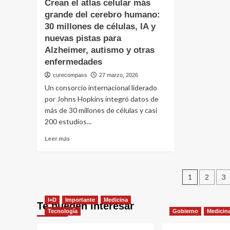
Crean el atlas celular más
al
y
Novar
CEO
fárm
grande del cerebro humano:
comp
de
dise
Excel
30 millones de células, IA y
Mars
con
por
nuevas pistas para
y
IA
U$S
Alzheimer, autismo y otras
prepara
en
2.00
enfermedades
una
Chin
millo
estrategia
en
curecompass
27 marzo, 2026
más
busc
Un consorcio internacional liderado
“consumer”
a
por Johns Hopkins integró datos de
en
un
más de 30 millones de células y casi
el
suce
negocio
200 estudios...
“long
de
actin
Leer
Leer más
la
de
más
obesidad
Xolai
sobre
Crean
Pagin
el
1
2
3
atlas
de
celular
I+D
Importante
Medicina
Te pueden interesar
más
entra
Tecnología
Gobierno
Medicin
grande
del