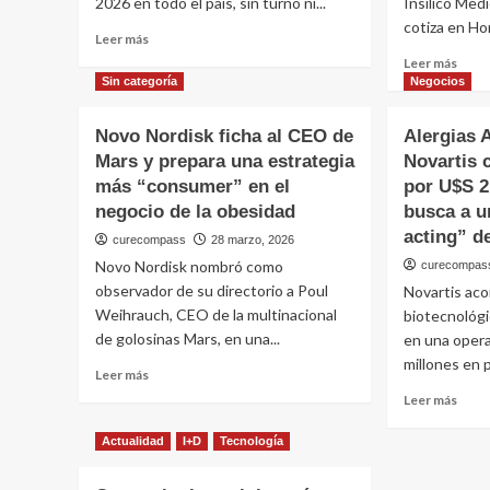
2026 en todo el país, sin turno ni...
Insilico Med
alta
frent
cotiza en Hon
de
a
Leer
Leer más
Spinraza
la
más
Leer
Leer más
grasa
sobre
más
Sin categoría
Negocios
anima
PAMI
sobr
adelanta
Eli
Novo Nordisk ficha al CEO de
Alergias 
la
Lilly
Mars y prepara una estrategia
Novartis 
campaña
sella
antigripal
más “consumer” en el
por U$S 2
acue
2026
de
negocio de la obesidad
busca a u
por
hasta
acting” d
curecompass
28 marzo, 2026
la
U$S
variante
Novo Nordisk nombró como
curecompas
2.00
H3N2:
millo
observador de su directorio a Poul
Novartis acor
quiénes
con
Weihrauch, CEO de la multinacional
biotecnológi
deben
Insili
de golosinas Mars, en una...
en una oper
vacunarse,
y
millones en p
desde
Leer
acele
Leer más
cuándo
más
su
Leer
Leer más
y
sobre
apue
más
en
Novo
por
sobr
Actualidad
I+D
Tecnología
qué
Nordisk
GLP?
Alerg
farmacias
ficha
1
Alime