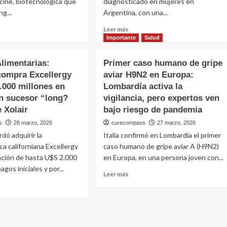
icine, biotecnológica que
diagnosticado en mujeres en
un
e
g...
Argentina, con una...
péptido
que
Leer
Leer más
atraviesa
más
Importante
Salud
el
l
e
sobre
intestino
LALCEC
Alimentarias:
Primer caso humano de gripe
alerta
compra Excellergy
aviar H9N2 en Europa:
por
.000 millones en
rdo
Lombardía activa la
más
de
n sucesor “long?
vigilancia, pero expertos ven
4.500
e Xolair
bajo riesgo de pandemia
casos
s
28 marzo, 2026
curecompass
27 marzo, 2026
0
anuales
nes
de
dó adquirir la
Italia confirmó en Lombardía el primer
cáncer
ca californiana Excellergy
caso humano de gripe aviar A (H9N2)
co
de
ación de hasta U$S 2.000
en Europa, en una persona joven con...
cuello
agos iniciales y por...
ra
uterino
Leer
Leer más
y
más
sta
lanza
sobre
una
Primer
e
charla
caso
ias
abierta
humano
ntarias: