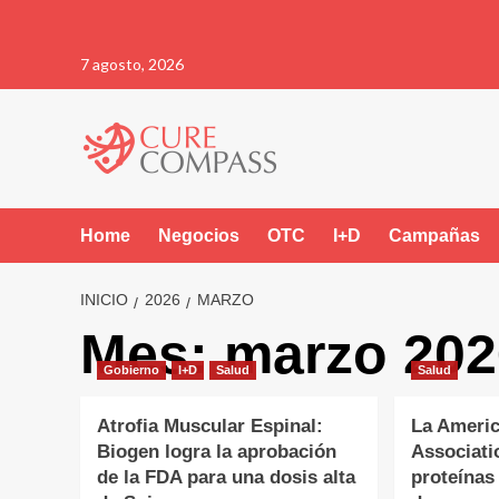
Saltar
7 agosto, 2026
al
contenido
Home
Negocios
OTC
I+D
Campañas
INICIO
2026
MARZO
Mes:
marzo 202
Gobierno
I+D
Salud
Salud
Atrofia Muscular Espinal:
La Americ
Biogen logra la aprobación
Associati
de la FDA para una dosis alta
proteínas