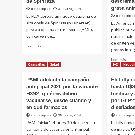
de Spinraza
descremad
grasa ani
curecompass
31 marzo, 2026
La FDA aprobó un nuevo esquema de
curecompas
alta dosis de Spinraza (nusinersen)
La American
para atrofia muscular espinal (AME),
publicó nue
con cargas de...
nutricionale
de origen ve
Leer
Leer más
granos integr
más
sobre
Leer
Leer más
Atrofia
más
Campañas
Salud
I+D
Negoci
Muscular
sobr
Espinal:
La
PAMI adelanta la campaña
Eli Lilly 
Biogen
Amer
logra
antigripal 2026 por la variante
hasta U$S
Hear
la
H3N2: quiénes deben
Insilico y
Assoc
aprobación
pide
vacunarse, desde cuándo y
por GLP?
de
prior
en qué farmacias
diseñados
la
prote
FDA
curecompass
30 marzo, 2026
curecompas
veget
para
y
PAMI iniciará el lunes 30 de marzo su
Eli Lilly fir
una
lácte
campaña de vacunación antigripal
de más de U
dosis
desc