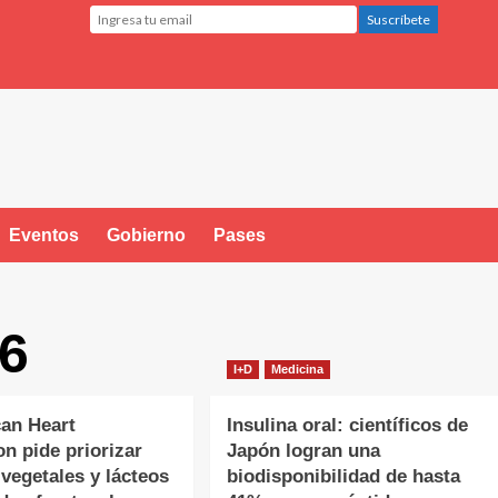
Eventos
Gobierno
Pases
6
I+D
Medicina
an Heart
Insulina oral: científicos de
on pide priorizar
Japón logran una
 vegetales y lácteos
biodisponibilidad de hasta