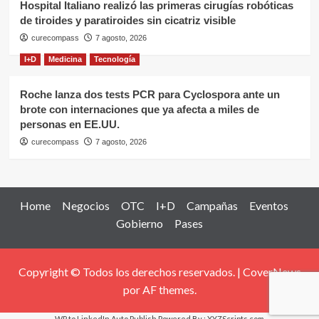
Hospital Italiano realizó las primeras cirugías robóticas
de tiroides y paratiroides sin cicatriz visible
curecompass
7 agosto, 2026
I+D
Medicina
Tecnología
Roche lanza dos tests PCR para Cyclospora ante un
brote con internaciones que ya afecta a miles de
personas en EE.UU.
curecompass
7 agosto, 2026
Home
Negocios
OTC
I+D
Campañas
Eventos
Gobierno
Pases
Copyright © Todos los derechos reservados.
|
CoverNews
por AF themes.
WP to LinkedIn Auto Publish
Powered By :
XYZScripts.com