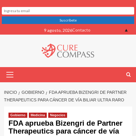
Saltar
▲
Contacto
9 agosto, 2026
al
contenido
Menú
primario
INICIO
GOBIERNO
FDA APRUEBA BIZENGRI DE PARTNER
THERAPEUTICS PARA CÁNCER DE VÍA BILIAR ULTRA RARO
Gobierno
Medicina
Negocios
FDA aprueba Bizengri de Partner
Therapeutics para cáncer de vía