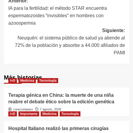
Navegación
Anterior:
IA para la fertilidad: el método STAR encuentra
de
espermatozoides “invisibles” en hombres con
entradas
azoospermia
Siguiente:
Neuquén: el sistema público de salud ya atiende al
72% de la población y absorbe a 44.000 afiliados de
PAMI
Más historias
I+D
Medicina
Tecnología
Terapia génica en China: la muerte de una niña
reabre el debate ético sobre la edición genética
curecompass
7 agosto, 2026
I+D
Importante
Medicina
Tecnología
Hospital Italiano realizó las primeras cirugías