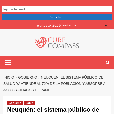
Saltar
▲
Contacto
6 agosto, 2026
al
contenido
Menú
primario
INICIO
GOBIERNO
NEUQUÉN: EL SISTEMA PÚBLICO DE
SALUD YA ATIENDE AL 72% DE LA POBLACIÓN Y ABSORBE A
44.000 AFILIADOS DE PAMI
Gobierno
Salud
Neuquén: el sistema público de