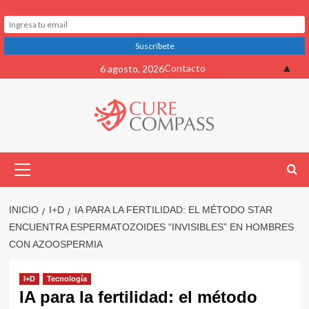
Saltar
▲
Contacto
6 agosto, 2026
al
contenido
Menú
primario
INICIO
I+D
IA PARA LA FERTILIDAD: EL MÉTODO STAR
ENCUENTRA ESPERMATOZOIDES “INVISIBLES” EN HOMBRES
CON AZOOSPERMIA
I+D
Tecnología
IA para la fertilidad: el método