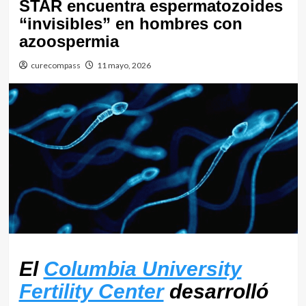
STAR encuentra espermatozoides
“invisibles” en hombres con
azoospermia
curecompass
11 mayo, 2026
El
Columbia University
Fertility Center
desarrolló