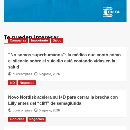
Te pueden interesar
Campañas
Importante
Salud
“No somos superhumanos”: la médica que contó cómo
el silencio sobre el suicidio está costando vidas en la
salud
curecompass
5 agosto, 2026
I+D
Negocios
Novo Nordisk acelera su I+D para cerrar la brecha con
Lilly antes del “cliff” de semaglutida
curecompass
5 agosto, 2026
Gobierno
Negocios