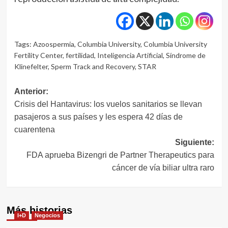
Tags:
Azoospermia
,
Columbia University
,
Columbia University
Fertility Center
,
fertilidad
,
Inteligencia Artificial
,
Síndrome de
Klinefelter
,
Sperm Track and Recovery
,
STAR
Navegación
Anterior:
Crisis del Hantavirus: los vuelos sanitarios se llevan
de
pasajeros a sus países y les espera 42 días de
entradas
cuarentena
Siguiente:
FDA aprueba Bizengri de Partner Therapeutics para
cáncer de vía biliar ultra raro
Más historias
I+D
Negocios