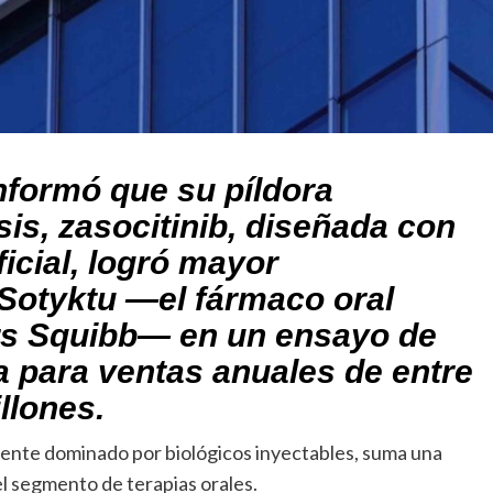
nformó que su píldora
is, zasocitinib, diseñada con
ficial, logró mayor
 Sotyktu —el fármaco oral
rs Squibb— en un ensayo de
a para ventas anuales de entre
llones.
amente dominado por biológicos inyectables, suma una
l segmento de terapias orales.