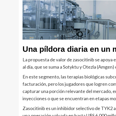
Una píldora diaria en un
La propuesta de valor de zasocitinib se apoya e
al día, que se suma a Sotyktu y Otezla (Amgen) 
En este segmento, las terapias biológicas sub
facturación, pero los jugadores que logren com
capturar una porción relevante del mercado, en
inyecciones o que se encuentran en etapas m
Zasocitinib es un inhibidor selectivo de TYK2
una operación valuada en hasta U$S 6.000 millo