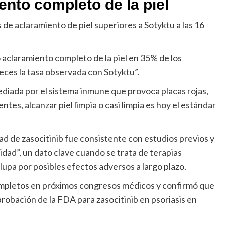
iento completo de la piel
as de aclaramiento de piel superiores a Sotyktu a las 16
ó aclaramiento completo de la piel en 35% de los
veces la tasa observada con Sotyktu”.
diada por el sistema inmune que provoca placas rojas,
ntes, alcanzar piel limpia o casi limpia es hoy el estándar
ad de zasocitinib fue consistente con estudios previos y
dad”, un dato clave cuando se trata de terapias
pa por posibles efectos adversos a largo plazo.
ompletos en próximos congresos médicos y confirmó que
probación de la FDA para zasocitinib en psoriasis en