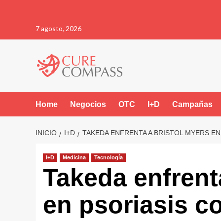
Saltar
7 agosto, 2026
al
contenido
Home
Negocios
OTC
I+D
Campañas
INICIO
I+D
TAKEDA ENFRENTA A BRISTOL MYERS EN 
I+D
Medicina
Tecnología
Takeda enfrent
en psoriasis co