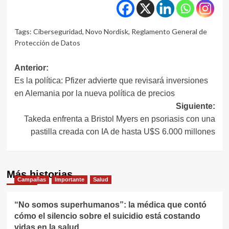
Tags:
Ciberseguridad
,
Novo Nordisk
,
Reglamento General de
Protección de Datos
Navegación
Anterior:
Es la política: Pfizer advierte que revisará inversiones
de
en Alemania por la nueva política de precios
entradas
Siguiente:
Takeda enfrenta a Bristol Myers en psoriasis con una
pastilla creada con IA de hasta U$S 6.000 millones
Más historias
Campañas
Importante
Salud
“No somos superhumanos”: la médica que contó
cómo el silencio sobre el suicidio está costando
vidas en la salud