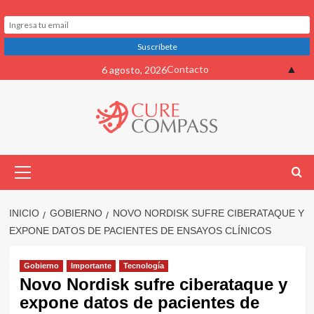
Saltar
▲
Contacto
6 agosto, 2026
al
contenido
Menú
primario
INICIO
GOBIERNO
NOVO NORDISK SUFRE CIBERATAQUE Y
EXPONE DATOS DE PACIENTES DE ENSAYOS CLÍNICOS
Gobierno
Importante
Tecnología
Novo Nordisk sufre ciberataque y
expone datos de pacientes de