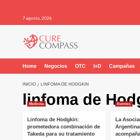
Saltar
7 agosto, 2026
al
contenido
Home
Negocios
OTC
I+D
Campañas
INICIO
LINFOMA DE HODGKIN
linfoma de Hod
Medicina
Eventos
Linfoma de Hodgkin:
La Asocia
prometedora combinación de
Argentina
Takeda para su tratamiento
acompañan