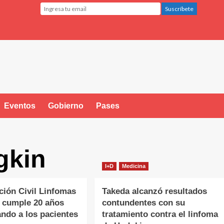
Eventos
Gobierno
Pases
gkin
I+D
Medicina
ción Civil Linfomas
Takeda alcanzó resultados
 cumple 20 años
contundentes con su
do a los pacientes
tratamiento contra el linfoma