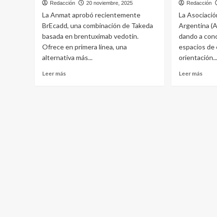
Redacción
20 noviembre, 2025
Redacción
La Anmat aprobó recientemente
La Asociació
BrEcadd, una combinación de Takeda
Argentina (
basada en brentuximab vedotin.
dando a con
Ofrece en primera línea, una
espacios de
alternativa más...
orientación..
Leer
Leer
Leer más
Leer más
más
más
sobre
sobr
Linfoma
La
de
Asoci
Hodgkin:
Civil
prometedora
Linf
combinación
Arge
de
cump
Takeda
20
para
años
su
acom
tratamiento
a
los
pacie