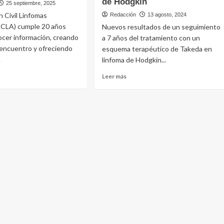
de Hodgkin
25 septiembre, 2025
n Civil Linfomas
Redacción
13 agosto, 2024
ACLA) cumple 20 años
Nuevos resultados de un seguimiento
ocer información, creando
a 7 años del tratamiento con un
 encuentro y ofreciendo
esquema terapéutico de Takeda en
.
linfoma de Hodgkin...
Leer
Leer más
más
e
sobre
Takeda
ación
alcanzó
resultados
omas
contundentes
ntina
con
le
su
tratamiento
contra
pañando
el
linfoma
de
ntes
Hodgkin