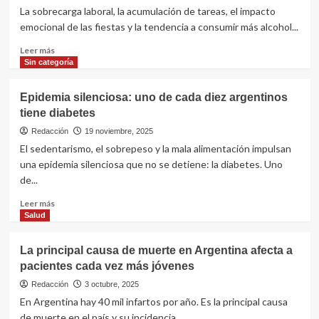
calentado
La sobrecarga laboral, la acumulación de tareas, el impacto
a
y
emocional de las fiestas y la tendencia a consumir más alcohol...
sumar
pouches
más
de
Leer
Leer más
donantes
nicotina
más
Sin categoría
y
sobre
elimina
El
Epidemia silenciosa: uno de cada diez argentinos
todos
estrés
tiene diabetes
los
de
saborizantes
fin
Redacción
19 noviembre, 2025
de
El sedentarismo, el sobrepeso y la mala alimentación impulsan
año
una epidemia silenciosa que no se detiene: la diabetes. Uno
es
de...
la
tormenta
Leer
Leer más
perfecta
más
Salud
que
sobre
pone
Epidemia
La principal causa de muerte en Argentina afecta a
en
silenciosa:
jaque
pacientes cada vez más jóvenes
uno
al
de
Redacción
3 octubre, 2025
corazón
cada
En Argentina hay 40 mil infartos por año. Es la principal causa
diez
de muerte en el país y su incidencia...