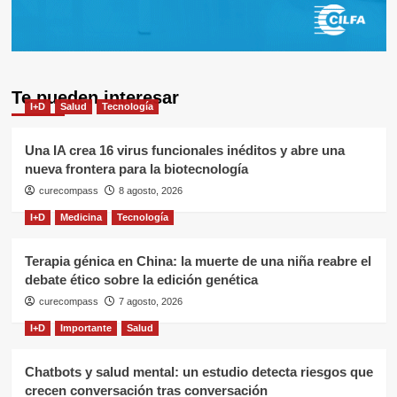
Te pueden interesar
I+D
Salud
Tecnología
Una IA crea 16 virus funcionales inéditos y abre una
nueva frontera para la biotecnología
curecompass
8 agosto, 2026
I+D
Medicina
Tecnología
Terapia génica en China: la muerte de una niña reabre el
debate ético sobre la edición genética
curecompass
7 agosto, 2026
I+D
Importante
Salud
Chatbots y salud mental: un estudio detecta riesgos que
crecen conversación tras conversación