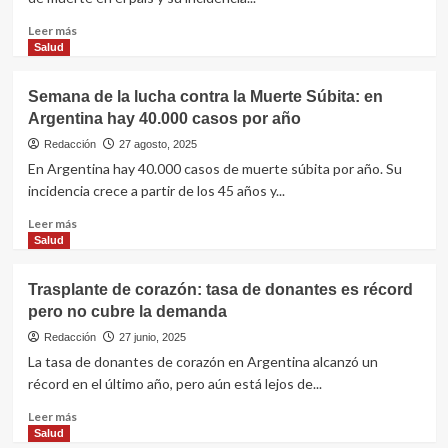
argentinos
tiene
Leer
Leer más
diabetes
más
Salud
sobre
La
Semana de la lucha contra la Muerte Súbita: en
principal
Argentina hay 40.000 casos por año
causa
de
Redacción
27 agosto, 2025
muerte
En Argentina hay 40.000 casos de muerte súbita por año. Su
en
incidencia crece a partir de los 45 años y...
Argentina
afecta
Leer
Leer más
a
más
Salud
pacientes
sobre
cada
Semana
Trasplante de corazón: tasa de donantes es récord
vez
de
pero no cubre la demanda
más
la
jóvenes
lucha
Redacción
27 junio, 2025
contra
La tasa de donantes de corazón en Argentina alcanzó un
la
récord en el último año, pero aún está lejos de...
Muerte
Súbita:
Leer
Leer más
en
más
Salud