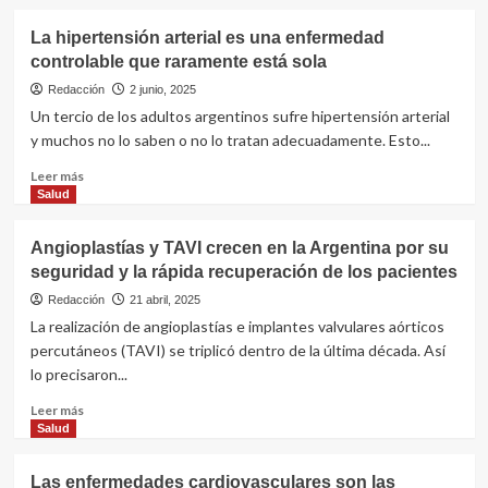
Argentina
sobre
hay
Trasplante
La hipertensión arterial es una enfermedad
40.000
de
controlable que raramente está sola
casos
corazón:
por
tasa
Redacción
2 junio, 2025
año
de
Un tercio de los adultos argentinos sufre hipertensión arterial
donantes
y muchos no lo saben o no lo tratan adecuadamente. Esto...
es
récord
Leer
Leer más
pero
más
Salud
no
sobre
cubre
La
Angioplastías y TAVI crecen en la Argentina por su
la
hipertensión
seguridad y la rápida recuperación de los pacientes
demanda
arterial
es
Redacción
21 abril, 2025
una
La realización de angioplastías e implantes valvulares aórticos
enfermedad
percutáneos (TAVI) se triplicó dentro de la última década. Así
controlable
lo precisaron...
que
raramente
Leer
Leer más
está
más
Salud
sola
sobre
Angioplastías
Las enfermedades cardiovasculares son las