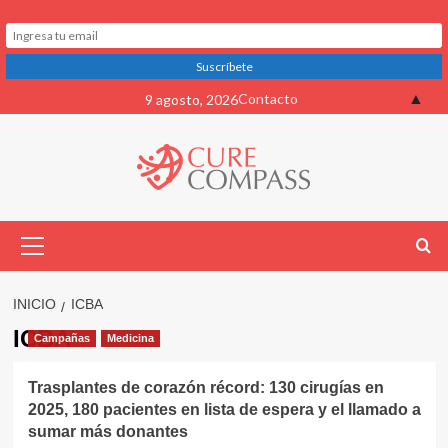
Saltar
▲
Contacto
9 agosto, 2026
al
contenido
Menú
primario
INICIO
ICBA
ICBA
Campañas
Medicina
Trasplantes de corazón récord: 130 cirugías en
2025, 180 pacientes en lista de espera y el llamado a
sumar más donantes