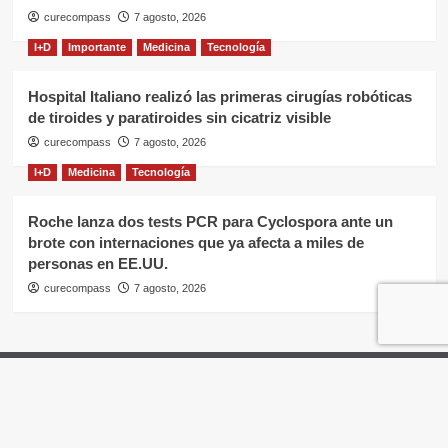
curecompass
7 agosto, 2026
I+D
Importante
Medicina
Tecnología
Hospital Italiano realizó las primeras cirugías robóticas
de tiroides y paratiroides sin cicatriz visible
curecompass
7 agosto, 2026
I+D
Medicina
Tecnología
Roche lanza dos tests PCR para Cyclospora ante un
brote con internaciones que ya afecta a miles de
personas en EE.UU.
curecompass
7 agosto, 2026
Home
Negocios
OTC
I+D
Campañas
Eventos
Gobierno
Pases