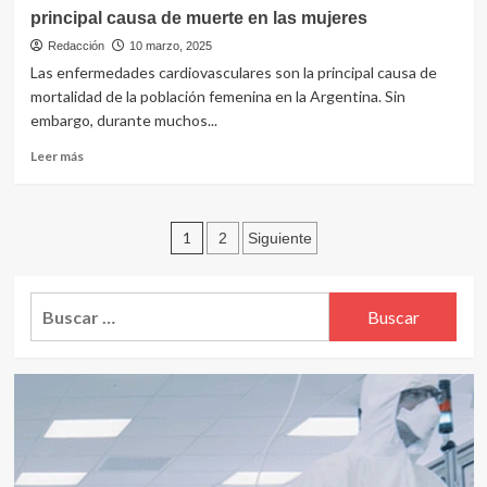
y
principal causa de muerte en las mujeres
TAVI
crecen
Redacción
10 marzo, 2025
en
Las enfermedades cardiovasculares son la principal causa de
la
mortalidad de la población femenina en la Argentina. Sin
Argentina
embargo, durante muchos...
por
su
Leer
Leer más
seguridad
más
y
sobre
la
Las
rápida
Paginación
enfermedades
1
2
Siguiente
recuperación
cardiovasculares
de
de
son
los
las
entradas
Buscar:
pacientes
principal
causa
de
muerte
en
las
mujeres