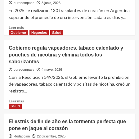
curecompass
8 junio, 2026
En 2025 se realizaron 130 trasplantes de corazón en Argentina,
superando el promedio de una intervención cada tres días y...
Leer
Leer más
más
Gobierno
Negocios
Salud
sobre
Trasplantes
Gobierno regula vapeadores, tabaco calentado y
de
pouches de nicotina y elimina todos los
corazón
saborizantes
récord:
130
curecompass
4 mayo, 2026
cirugías
Con la Resolución 549/2026, el Gobierno levantó la prohibición
en
de vapeadores, tabaco calentado y bolsitas de nicotina, creó un
2025,
registro...
180
pacientes
Leer
Leer más
en
más
Salud
lista
sobre
de
Gobierno
espera
El estrés de fin de año es la tormenta perfecta que
regula
y
pone en jaque al corazón
vapeadores,
el
tabaco
Redacción
22 diciembre, 2025
llamado