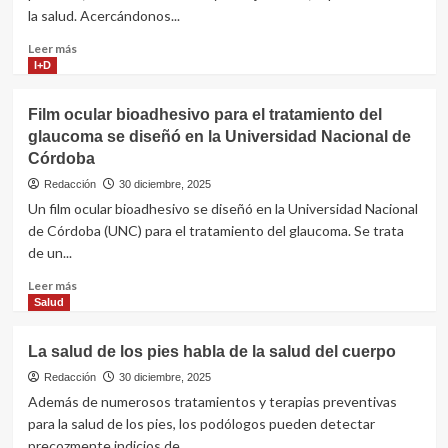
en
la salud. Acercándonos...
futuros
ensayos
Leer
Leer más
clínicos
más
I+D
en
sobre
humanos
La
Film ocular bioadhesivo para el tratamiento del
consulta
glaucoma se diseñó en la Universidad Nacional de
médica
Córdoba
es
el
Redacción
30 diciembre, 2025
primer
Un film ocular bioadhesivo se diseñó en la Universidad Nacional
paso
de Córdoba (UNC) para el tratamiento del glaucoma. Se trata
para
de un...
proteger
la
Leer
Leer más
salud
más
Salud
antes
sobre
de
Film
viajar
La salud de los pies habla de la salud del cuerpo
ocular
bioadhesivo
Redacción
30 diciembre, 2025
para
Además de numerosos tratamientos y terapias preventivas
el
para la salud de los pies, los podólogos pueden detectar
tratamiento
precozmente indicios de...