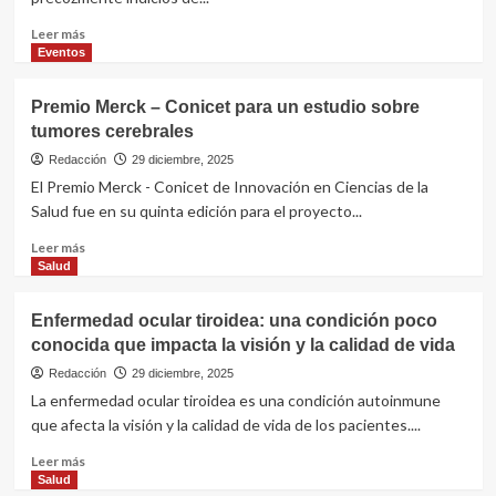
del
glaucoma
Leer
Leer más
se
más
Eventos
diseñó
sobre
en
La
Premio Merck – Conicet para un estudio sobre
la
salud
tumores cerebrales
Universidad
de
Nacional
los
Redacción
29 diciembre, 2025
de
pies
El Premio Merck - Conicet de Innovación en Ciencias de la
Córdoba
habla
Salud fue en su quinta edición para el proyecto...
de
la
Leer
Leer más
salud
más
Salud
del
sobre
cuerpo
Premio
Enfermedad ocular tiroidea: una condición poco
Merck
conocida que impacta la visión y la calidad de vida
–
Conicet
Redacción
29 diciembre, 2025
para
La enfermedad ocular tiroidea es una condición autoinmune
un
que afecta la visión y la calidad de vida de los pacientes....
estudio
sobre
Leer
Leer más
tumores
más
Salud