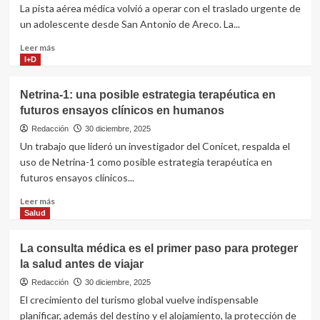
La pista aérea médica volvió a operar con el traslado urgente de
un adolescente desde San Antonio de Areco. La...
Leer
Leer más
más
I+D
sobre
Tras
Netrina-1: una posible estrategia terapéutica en
4
futuros ensayos clínicos en humanos
años
fuera
Redacción
30 diciembre, 2025
de
Un trabajo que lideró un investigador del Conicet, respalda el
servicio,
uso de Netrina-1 como posible estrategia terapéutica en
el
futuros ensayos clínicos...
Garrahan
reactivó
Leer
Leer más
su
más
Salud
helipuerto
sobre
con
Netrina-
La consulta médica es el primer paso para proteger
fondos
1:
propios
la salud antes de viajar
una
posible
Redacción
30 diciembre, 2025
estrategia
El crecimiento del turismo global vuelve indispensable
terapéutica
planificar, además del destino y el alojamiento, la protección de