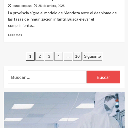
verano
en
curecompass
28 diciembre, 2025
verano
La provincia sigue el modelo de Mendoza ante el desplome de
durante
las tasas de inmunización infantil. Busca elevar el
el
cumplimiento...
tratamiento
oncológico
Leer
Leer más
más
sobre
Córdoba
Paginación
endurece
1
…
2
3
4
10
Siguiente
sanciones
de
por
falta
entradas
Buscar:
de
vacunación:
multas
y
hasta
cinco
días
de
arresto