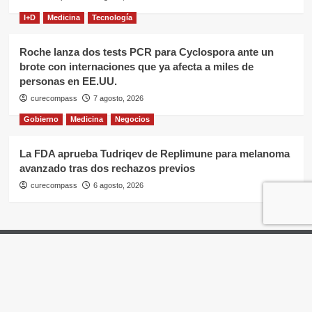
I+D
Medicina
Tecnología
Roche lanza dos tests PCR para Cyclospora ante un
brote con internaciones que ya afecta a miles de
personas en EE.UU.
curecompass
7 agosto, 2026
Gobierno
Medicina
Negocios
La FDA aprueba Tudriqev de Replimune para melanoma
avanzado tras dos rechazos previos
curecompass
6 agosto, 2026
Home
Negocios
OTC
I+D
Campañas
Eventos
Gobierno
Pases