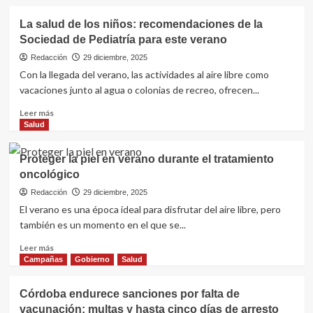
cerebrales
sobre
Enfermedad
La salud de los niños: recomendaciones de la
ocular
Sociedad de Pediatría para este verano
tiroidea:
una
Redacción
29 diciembre, 2025
condición
Con la llegada del verano, las actividades al aire libre como
poco
vacaciones junto al agua o colonias de recreo, ofrecen...
conocida
que
Leer
Leer más
impacta
más
Salud
la
sobre
visión
La
Proteger la piel en verano durante el tratamiento
y
salud
oncológico
la
de
calidad
los
Redacción
29 diciembre, 2025
de
niños:
El verano es una época ideal para disfrutar del aire libre, pero
vida
recomendaciones
también es un momento en el que se...
de
la
Leer
Leer más
Sociedad
más
Campañas
Gobierno
Salud
de
sobre
Pediatría
Proteger
Córdoba endurece sanciones por falta de
para
la
vacunación: multas y hasta cinco días de arresto
este
piel