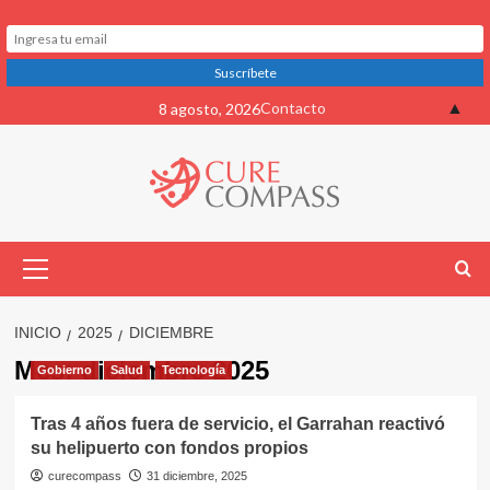
Saltar
▲
Contacto
8 agosto, 2026
al
contenido
Menú
primario
INICIO
2025
DICIEMBRE
Mes:
diciembre 2025
Gobierno
Salud
Tecnología
Tras 4 años fuera de servicio, el Garrahan reactivó
su helipuerto con fondos propios
curecompass
31 diciembre, 2025