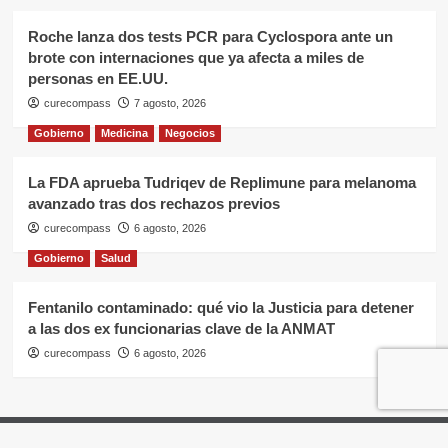
Roche lanza dos tests PCR para Cyclospora ante un
brote con internaciones que ya afecta a miles de
personas en EE.UU.
curecompass
7 agosto, 2026
Gobierno
Medicina
Negocios
La FDA aprueba Tudriqev de Replimune para melanoma
avanzado tras dos rechazos previos
curecompass
6 agosto, 2026
Gobierno
Salud
Fentanilo contaminado: qué vio la Justicia para detener
a las dos ex funcionarias clave de la ANMAT
curecompass
6 agosto, 2026
Home
Negocios
OTC
I+D
Campañas
Eventos