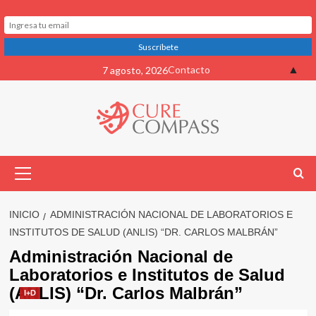
Saltar
▲
Contacto
7 agosto, 2026
al
contenido
Menú
primario
INICIO
ADMINISTRACIÓN NACIONAL DE LABORATORIOS E
INSTITUTOS DE SALUD (ANLIS) “DR. CARLOS MALBRÁN”
Administración Nacional de
Laboratorios e Institutos de Salud
(ANLIS) “Dr. Carlos Malbrán”
I+D