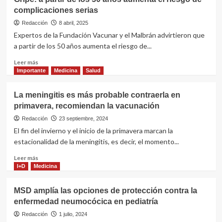
nacionales
complicaciones serias
avanzan
en
Redacción
8 abril, 2025
la
Expertos de la Fundación Vacunar y el Malbrán advirtieron que
prevención
a partir de los 50 años aumenta el riesgo de...
de
las
Leer
Leer más
enfermedades
más
Importante
Medicina
Salud
intrahospitalarias
sobre
Gripe:
La meningitis es más probable contraerla en
a
primavera, recomiendan la vacunación
partir
de
Redacción
23 septiembre, 2024
los
El fin del invierno y el inicio de la primavera marcan la
50
estacionalidad de la meningitis, es decir, el momento...
años
aumenta
Leer
Leer más
el
más
I+D
Medicina
riesgo
sobre
de
La
MSD amplía las opciones de protección contra la
complicaciones
meningitis
enfermedad neumocócica en pediatría
serias
es
más
Redacción
1 julio, 2024