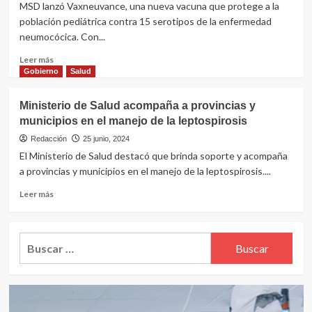
probable
MSD lanzó Vaxneuvance, una nueva vacuna que protege a la
contraerla
población pediátrica contra 15 serotipos de la enfermedad
en
neumocócica. Con...
primavera,
recomiendan
Leer
Leer más
la
más
Gobierno
Salud
vacunación
sobre
MSD
Ministerio de Salud acompaña a provincias y
amplía
municipios en el manejo de la leptospirosis
las
opciones
Redacción
25 junio, 2024
de
El Ministerio de Salud destacó que brinda soporte y acompaña
protección
a provincias y municipios en el manejo de la leptospirosis....
contra
la
Leer
Leer más
enfermedad
más
neumocócica
sobre
en
Ministerio
Buscar:
pediatría
de
Salud
acompaña
a
provincias
y