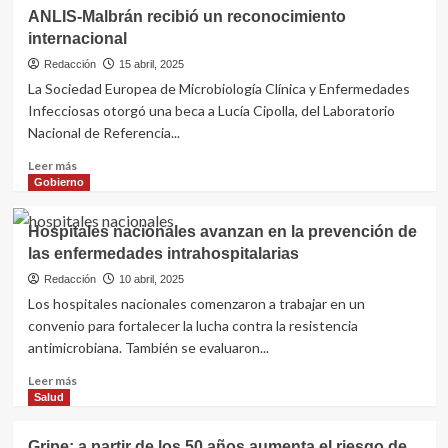
ANLIS-Malbrán recibió un reconocimiento
internacional
Redacción
15 abril, 2025
La Sociedad Europea de Microbiología Clínica y Enfermedades
Infecciosas otorgó una beca a Lucía Cipolla, del Laboratorio
Nacional de Referencia...
Leer
Leer más
más
Gobierno
sobre
ANLIS-
Hospitales nacionales avanzan en la prevención de
Malbrán
las enfermedades intrahospitalarias
recibió
un
Redacción
10 abril, 2025
reconocimiento
Los hospitales nacionales comenzaron a trabajar en un
internacional
convenio para fortalecer la lucha contra la resistencia
antimicrobiana. También se evaluaron...
Leer
Leer más
más
Salud
sobre
Hospitales
Gripe: a partir de los 50 años aumenta el riesgo de