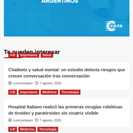
Te pueden interesar
I+D
Importante
Salud
Chatbots y salud mental: un estudio detecta riesgos que
crecen conversación tras conversación
curecompass
7 agosto, 2026
I+D
Importante
Medicina
Tecnología
Hospital Italiano realizó las primeras cirugías robóticas
de tiroides y paratiroides sin cicatriz visible
curecompass
7 agosto, 2026
I+D
Medicina
Tecnología