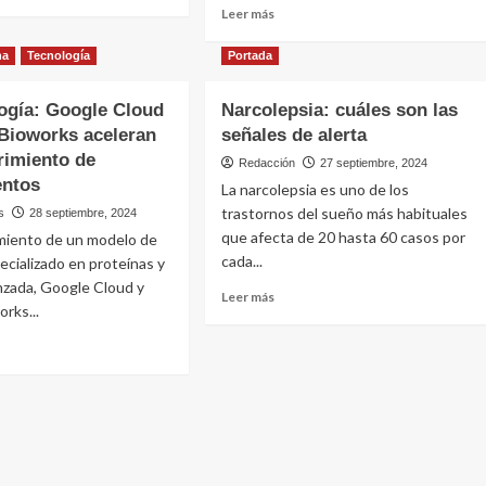
científica
Leer
Leer más
e
ema
sobre
más
ne
salud
sobre
na
Tecnología
Portada
o
y
Evotec
bienestar
y
ogía: Google Cloud
Narcolepsia: cuáles son las
Novo
:
Bioworks aceleran
señales de alerta
Nordisk
sellan
rimiento de
Redacción
27 septiembre, 2024
camentos
una
ntos
La narcolepsia es uno de los
alianza
tina,
trastornos del sueño más habituales
s
28 septiembre, 2024
para
que afecta de 20 hasta 60 casos por
el
amiento de un modelo de
go
desarrollo
cada...
ecializado en proteínas y
de
nzada, Google Cloud y
Leer
Leer más
terapias
rks...
más
llo
con
sobre
células
Narcolepsia:
madre
cuáles
e
son
cnología:
las
le
señales
d
de
alerta