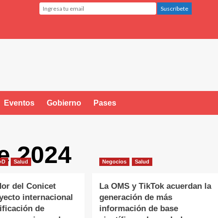
Eventos
Gobierno
Pases
e 2024
I+D
Salud
Negocios
Salud
dor del Conicet
La OMS y TikTok acuerdan la
oyecto internacional
generación de más
ificación de
información de base