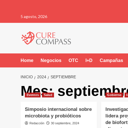
Saltar
5 agosto, 2026
al
contenido
Home
Negocios
OTC
I+D
Campañas
INICIO
2024
SEPTIEMBRE
Mes:
septiembr
Eventos
Salud
Gobierno
Simposio internacional sobre
Investiga
microbiota y probióticos
lidera pr
de biofort
Redacción
30 septiembre, 2024