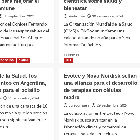
 para mejorar el
científica sobre salud y
inmune
bienestar
30 septiembre, 2024
Redacción
30 septiembre, 2024
dor del Conicet Fernando
La Organización Mundial de la Salud
o de los responsables del
(OMS) y TikTok anunciaron una
ernacional Se4All, que
colaboración de un año para ofrecer
Comunidad Europea....
información fiable y...
Leer
Leer más
más
Negocios
Salud
I+D
e
sobre
tigador
La
e la Salud: los
Evotec y Novo Nordisk sellan
OMS
ntos en Argentina,
una alianza para el desarrollo
cet
y
 para el bolsillo
a
de terapias con células
TikTok
ecto
acuerdan
madre
s
29 septiembre, 2024
nacional
la
ión de una canasta de 10
curecompass
29 septiembre, 2024
generación
s revela que los precios
La colaboración entre Evotec y Novo
rtificación
de
 son significativamente
más
Nordisk busca avanzar en la
entos
información
 en...
fabricación clínica y comercial de
de
terapias basadas en células...
rar
base