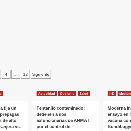
go
orks
ran
ubrimiento
camentos
ación
…
4
12
Siguiente
das
s
Actualidad
Gobierno
Salud
I+D
Medici
 fija un
Fentanilo contaminado:
Moderna ini
s prepagas
detienen a dos
ensayo en 
 de alto
exfuncionarias de ANMAT
vacuna cont
ranjera vs.
por el control de
Bundibugy