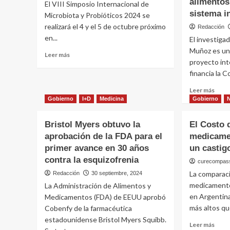
alimentos
El VIII Simposio Internacional de
sistema 
Microbiota y Probióticos 2024 se
realizará el 4 y el 5 de octubre próximo
Redacción
en...
El investiga
Muñoz es un
Leer
Leer más
proyecto int
más
sobre
financia la 
Simposio
Leer
Leer más
internacional
más
Gobierno
I+D
Medicina
Gobierno
sobre
sobr
microbiota
Inves
y
Bristol Myers obtuvo la
El Costo d
del
probióticos
aprobación de la FDA para el
medicame
Coni
primer avance en 30 años
un castigo
lider
proy
contra la esquizofrenia
curecompas
inter
La comparac
Redacción
30 septiembre, 2024
de
medicamento
La Administración de Alimentos y
biofo
en Argentina
de
Medicamentos (FDA) de EEUU aprobó
alim
más altos que
Cobenfy de la farmacéutica
para
estadounidense Bristol Myers Squibb.
Leer
Leer más
mejo