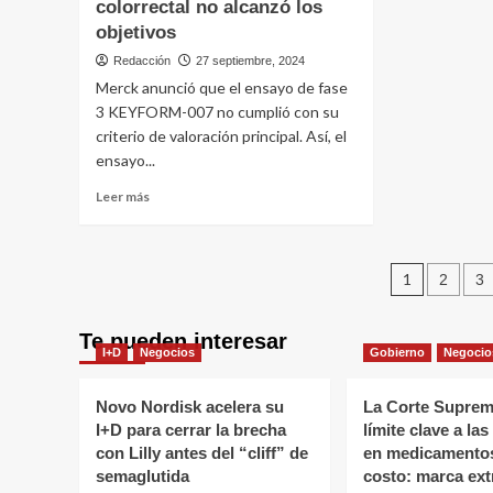
Gink
colorrectal no alcanzó los
Regeneron:
Biow
luz
objetivos
acele
verde
Redacción
27 septiembre, 2024
el
de
desc
Merck anunció que el ensayo de fase
la
de
FDA
3 KEYFORM-007 no cumplió con su
medi
para
criterio de valoración principal. Así, el
tratar
ensayo...
el
«pulmón
Leer
Leer más
del
más
fumador»
sobre
Merck
Pagin
anuncia
1
2
3
que
de
su
Te pueden interesar
fármaco
entra
I+D
Negocios
Gobierno
Negocio
contra
cáncer
colorrectal
Novo Nordisk acelera su
La Corte Suprema
no
I+D para cerrar la brecha
límite clave a la
alcanzó
con Lilly antes del “cliff” de
en medicamentos
los
semaglutida
costo: marca ext
objetivos