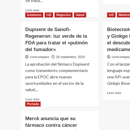
Se trata...
más
el
sobr
sist
Leer
Leer más
El
inmu
más
Gobierno
I+D
Negocios
Salud
I+D
Medici
Cost
sobre
de
Bristol
Dupixent de Sanofi-
Biotecnol
la
Myers
Salud
Regeneron: luz verde de la
y Ginkgo 
obtuvo
los
FDA para tratar el «pulmón
la
el descub
medi
aprobación
del fumador»
medicame
en
de
Argen
curecompass
28 septiembre, 2024
curecompas
la
un
La aprobación del fármaco Dupixent
Con el lanz
FDA
casti
para
como tratamiento complementario
lenguaje esp
para
el
para la EPOC abre nuevas
una API ava
el
primer
oportunidades en el sector de la
Ginkgo Biowo
bolsi
avance
salud,...
en
Leer
Leer más
30
más
Leer
Leer más
años
sobr
más
Portada
contra
Biote
sobre
la
Goog
Dupixent
Merck anuncia que su
esquizofrenia
Clou
de
fármaco contra cáncer
y
Sanofi-