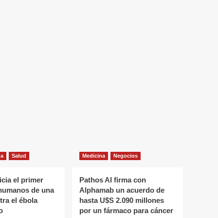
na
Salud
Medicina
Negocios
cia el primer
Pathos AI firma con
humanos de una
Alphamab un acuerdo de
ra el ébola
hasta U$S 2.090 millones
o
por un fármaco para cáncer