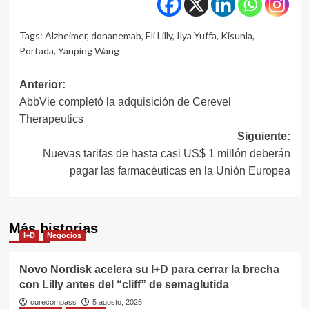
Tags:
Alzheimer
,
donanemab
,
Eli Lilly
,
Ilya Yuffa
,
Kisunla
,
Portada
,
Yanping Wang
Navegación
Anterior:
AbbVie completó la adquisición de Cerevel
de
Therapeutics
entradas
Siguiente:
Nuevas tarifas de hasta casi US$ 1 millón deberán
pagar las farmacéuticas en la Unión Europea
Más historias
I+D
Negocios
Novo Nordisk acelera su I+D para cerrar la brecha
con Lilly antes del “cliff” de semaglutida
curecompass
5 agosto, 2026