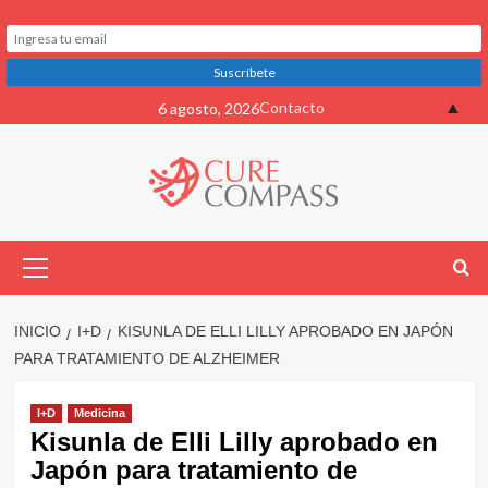
Saltar
▲
Contacto
6 agosto, 2026
al
contenido
Menú
primario
INICIO
I+D
KISUNLA DE ELLI LILLY APROBADO EN JAPÓN
PARA TRATAMIENTO DE ALZHEIMER
I+D
Medicina
Kisunla de Elli Lilly aprobado en
Japón para tratamiento de