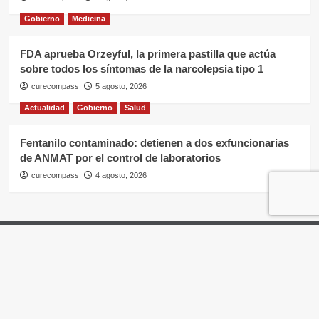
Gobierno
Medicina
FDA aprueba Orzeyful, la primera pastilla que actúa
sobre todos los síntomas de la narcolepsia tipo 1
curecompass
5 agosto, 2026
Actualidad
Gobierno
Salud
Fentanilo contaminado: detienen a dos exfuncionarias
de ANMAT por el control de laboratorios
curecompass
4 agosto, 2026
Home
Negocios
OTC
I+D
Campañas
Eventos
Gobierno
Pases
Copyright © Todos los derechos reservados.
|
CoverNews