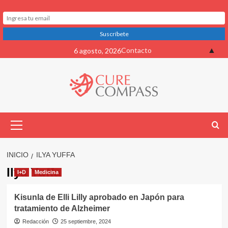
Saltar
▲
Contacto
6 agosto, 2026
al
contenido
Menú
primario
INICIO
ILYA YUFFA
Ilya Yuffa
I+D
Medicina
Kisunla de Elli Lilly aprobado en Japón para
tratamiento de Alzheimer
Redacción
25 septiembre, 2024