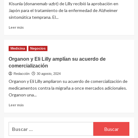
Kisunla (donanemab-azbt) de Lilly recibió la aprobación en
Japón para el tratamiento de la enfermedad de Alzheimer
sintomática temprana. El...
Leer
Leer más
más
sobre
Kisunla
Medicina
Negocios
de
Elli
Organon y Eli Lilly amplían su acuerdo de
Lilly
comercialización
aprobado
en
Redacción
30 agosto, 2024
Japón
Organon y Eli Lilly ampliaron su acuerdo de comercialización de
para
medicamentos contra la migraña a once mercados adicionales.
tratamiento
Organon una...
de
Alzheimer
Leer
Leer más
más
sobre
Organon
Buscar:
y
Eli