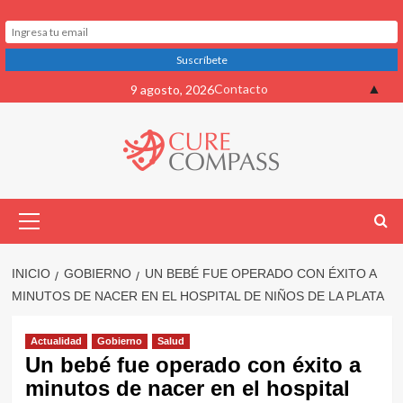
Saltar
▲
Contacto
9 agosto, 2026
al
contenido
Menú
primario
INICIO
GOBIERNO
UN BEBÉ FUE OPERADO CON ÉXITO A
MINUTOS DE NACER EN EL HOSPITAL DE NIÑOS DE LA PLATA
Actualidad
Gobierno
Salud
Un bebé fue operado con éxito a
minutos de nacer en el hospital