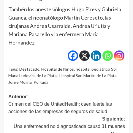
Tambén los anestesiólogos Hugo Pires y Gabriela
Guanca, el neonatólogo Martín Cereseto, las
cirujanas Andrea Usarralde, Andrea Uriutia y
Mariana Pasarello y la enfermera María
Hernández.
Tags:
Destacado
,
Hospital de Niños
,
hospital pediátrico Sor
María Ludovica de La Plata.
,
Hospital San Martín de La Plata
,
Jorge Molina
,
Portada
Navegación
Anterior:
Crimen del CEO de UnitedHealth: caen fuerte las
de
acciones de las empresas de seguros de salud
entradas
Siguiente:
Una enfermedad no diagnosticada causó 31 muertes