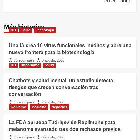
en el Congo
Más historias
I+D
Salud
Tecnología
Una IA crea 16 virus funcionales inéditos y abre una
nueva frontera para la biotecnología
curecompass
8 agosto, 2026
I+D
Importante
Salud
Chatbots y salud mental: un estudio detecta
riesgos que crecen conversación tras
conversación
curecompass
7 agosto, 2026
Gobierno
Medicina
Negocios
La FDA aprueba Tudriqev de Replimune para
melanoma avanzado tras dos rechazos previos
curecompass
6 agosto, 2026