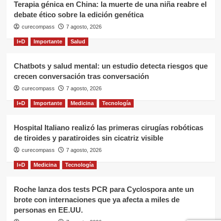
Terapia génica en China: la muerte de una niña reabre el
debate ético sobre la edición genética
curecompass
7 agosto, 2026
I+D
Importante
Salud
Chatbots y salud mental: un estudio detecta riesgos que
crecen conversación tras conversación
curecompass
7 agosto, 2026
I+D
Importante
Medicina
Tecnología
Hospital Italiano realizó las primeras cirugías robóticas
de tiroides y paratiroides sin cicatriz visible
curecompass
7 agosto, 2026
I+D
Medicina
Tecnología
Roche lanza dos tests PCR para Cyclospora ante un
brote con internaciones que ya afecta a miles de
personas en EE.UU.