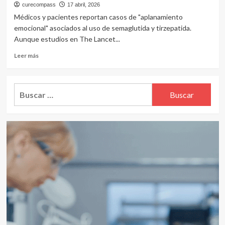
curecompass
17 abril, 2026
Médicos y pacientes reportan casos de "aplanamiento
emocional" asociados al uso de semaglutida y tirzepatida.
Aunque estudios en The Lancet...
Leer
Leer más
más
sobre
«Personalidad
Buscar:
Ozempic»:
el
fenómeno
de
la
anhedonia
pone
bajo
la
lupa
el
impacto
emocional
de