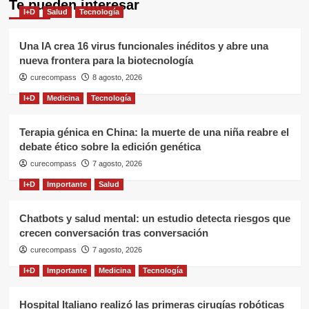
Te pueden interesar
I+D
Salud
Tecnología
Una IA crea 16 virus funcionales inéditos y abre una
nueva frontera para la biotecnología
curecompass
8 agosto, 2026
I+D
Medicina
Tecnología
Terapia génica en China: la muerte de una niña reabre el
debate ético sobre la edición genética
curecompass
7 agosto, 2026
I+D
Importante
Salud
Chatbots y salud mental: un estudio detecta riesgos que
crecen conversación tras conversación
curecompass
7 agosto, 2026
I+D
Importante
Medicina
Tecnología
Hospital Italiano realizó las primeras cirugías robóticas