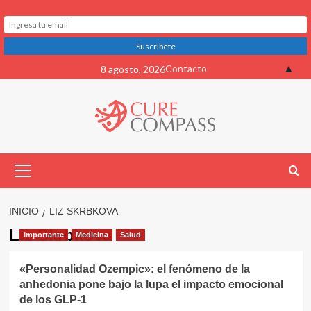
Saltar
▲
Contacto
8 agosto, 2026
al
contenido
Menú
primario
INICIO
LIZ SKRBKOVA
Liz Skrbkova
Importante
Medicina
Salud
«Personalidad Ozempic»: el fenómeno de la
anhedonia pone bajo la lupa el impacto emocional
de los GLP-1