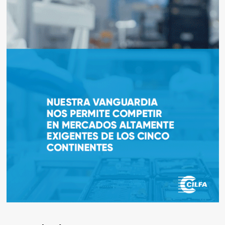
los
GLP-
1