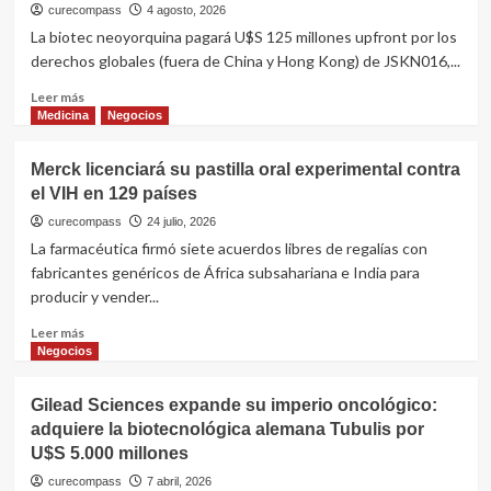
curecompass
4 agosto, 2026
La biotec neoyorquina pagará U$S 125 millones upfront por los
derechos globales (fuera de China y Hong Kong) de JSKN016,...
Leer
Leer más
más
Medicina
Negocios
sobre
Pathos
Merck licenciará su pastilla oral experimental contra
AI
el VIH en 129 países
firma
con
curecompass
24 julio, 2026
Alphamab
La farmacéutica firmó siete acuerdos libres de regalías con
un
fabricantes genéricos de África subsahariana e India para
acuerdo
producir y vender...
de
hasta
Leer
Leer más
U$S
más
Negocios
2.090
sobre
millones
Merck
Gilead Sciences expande su imperio oncológico:
por
licenciará
un
adquiere la biotecnológica alemana Tubulis por
su
fármaco
U$S 5.000 millones
pastilla
para
oral
curecompass
7 abril, 2026
cáncer