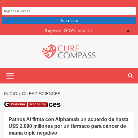
Saltar
▲
Contacto
8 agosto, 2026
al
contenido
Menú
primario
INICIO
GILEAD SCIENCES
Gilead Sciences
Medicina
Negocios
Pathos AI firma con Alphamab un acuerdo de hasta
U$S 2.090 millones por un fármaco para cáncer de
mama triple negativo