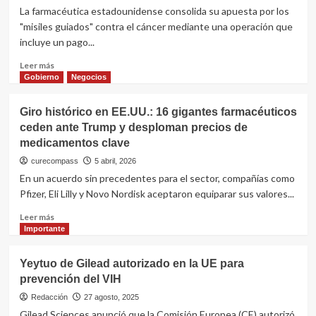
experimental
La farmacéutica estadounidense consolida su apuesta por los
de
contra
"misiles guiados" contra el cáncer mediante una operación que
mama
el
triple
incluye un pago...
VIH
negativo
en
Leer
Leer más
129
más
Gobierno
Negocios
países
sobre
Gilead
Giro histórico en EE.UU.: 16 gigantes farmacéuticos
Sciences
ceden ante Trump y desploman precios de
expande
medicamentos clave
su
imperio
curecompass
5 abril, 2026
oncológico:
En un acuerdo sin precedentes para el sector, compañías como
adquiere
Pfizer, Eli Lilly y Novo Nordisk aceptaron equiparar sus valores...
la
biotecnológica
Leer
Leer más
alemana
más
Importante
Tubulis
sobre
por
Giro
Yeytuo de Gilead autorizado en la UE para
U$S
histórico
5.000
prevención del VIH
en
millones
EE.UU.:
Redacción
27 agosto, 2025
16
Gilead Sciences anunció que la Comisión Europea (CE) autorizó