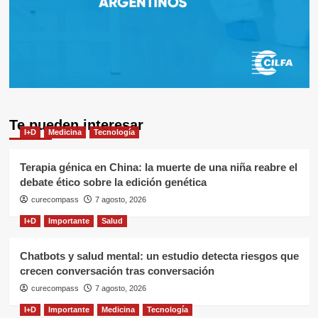
Te pueden interesar
I+D
Medicina
Tecnología
Terapia génica en China: la muerte de una niña reabre el
debate ético sobre la edición genética
curecompass
7 agosto, 2026
I+D
Importante
Salud
Chatbots y salud mental: un estudio detecta riesgos que
crecen conversación tras conversación
curecompass
7 agosto, 2026
I+D
Importante
Medicina
Tecnología