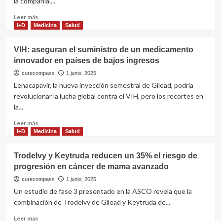
la compañía....
para
proveer
Leer
Leer más
fármaco
más
I+D
Medicina
Salud
del
sobre
VIH
Yeztugo
VIH: aseguran el suministro de un medicamento
a
es
países
innovador en países de bajos ingresos
la
pobres
primera
curecompass
1 junio, 2025
y
Lenacapavir, la nueva inyección semestral de Gilead, podría
única
revolucionar la lucha global contra el VIH, pero los recortes en
opción
la...
de
prevención
Leer
Leer más
del
más
I+D
Medicina
Salud
VIH
sobre
que
VIH:
Trodelvy y Keytruda reducen un 35% el riesgo de
aprueba
aseguran
la
progresión en cáncer de mama avanzado
el
FDA
suministro
curecompass
1 junio, 2025
de
Un estudio de fase 3 presentado en la ASCO revela que la
un
combinación de Trodelvy de Gilead y Keytruda de...
medicamento
innovador
Leer
Leer más