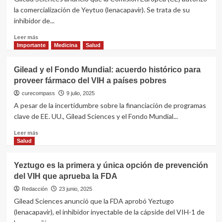
gigantes
la comercialización de Yeytuo (lenacapavir). Se trata de su
farmacéuticos
inhibidor de...
ceden
ante
Leer
Leer más
Trump
más
Importante
Medicina
Salud
y
sobre
desploman
Yeytuo
Gilead y el Fondo Mundial: acuerdo histórico para
precios
de
de
proveer fármaco del VIH a países pobres
Gilead
medicamentos
autorizado
curecompass
9 julio, 2025
clave
en
A pesar de la incertidumbre sobre la financiación de programas
la
clave de EE. UU., Gilead Sciences y el Fondo Mundial...
UE
para
Leer
Leer más
prevención
más
Salud
del
sobre
VIH
Gilead
Yeztugo es la primera y única opción de prevención
y
del VIH que aprueba la FDA
el
Fondo
Redacción
23 junio, 2025
Mundial:
Gilead Sciences anunció que la FDA aprobó Yeztugo
acuerdo
(lenacapavir), el inhibidor inyectable de la cápside del VIH-1 de
histórico