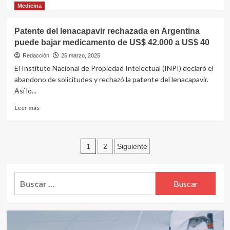
en
más
Medicina
países
sobre
de
Trodelvy
Patente del lenacapavir rechazada en Argentina
bajos
y
puede bajar medicamento de US$ 42.000 a US$ 40
ingresos
Keytruda
reducen
Redacción
25 marzo, 2025
un
El Instituto Nacional de Propiedad Intelectual (INPI) declaró el
35%
abandono de solicitudes y rechazó la patente del lenacapavir.
el
Así lo...
riesgo
de
Leer
Leer más
progresión
más
en
sobre
cáncer
Patente
de
Paginación
del
1
2
Siguiente
mama
lenacapavir
de
avanzado
rechazada
en
entradas
Buscar:
Argentina
puede
bajar
medicamento
de