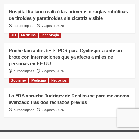
Hospital Italiano realizó las primeras cirugías robóticas
de tiroides y paratiroides sin cicatriz visible
curecompass
7 agosto, 2026
I+D
Medicina
Tecnología
Roche lanza dos tests PCR para Cyclospora ante un
brote con internaciones que ya afecta a miles de
personas en EE.UU.
curecompass
7 agosto, 2026
Gobierno
Medicina
Negocios
La FDA aprueba Tudriqev de Replimune para melanoma
avanzado tras dos rechazos previos
curecompass
6 agosto, 2026
Home
Negocios
OTC
I+D
Campañas
Eventos