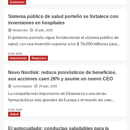
de
más
Gobierno
argentinos
sobre
La
Sistema público de salud porteño se fortalece con
hepatitis
inversiones en hospitales
D
es
Redacción
30 julio, 2025
cancerígena,
El gobierno porteño sigue fortaleciendo el sistema público de
anunció
salud, con una inversión superior a los $ 76.000 millones para...
la
OMS
Leer
Leer más
más
Importante
Negocios
sobre
Sistema
Novo Nordisk: reduce pronósticos de beneficios,
público
sus acciones caen 26% y asume un nuevo CEO
de
salud
curecompass
29 julio, 2025
porteño
La compañía más importante de Dinamarca y una de las
se
farmacéuticas más grandes de Europa y el mundo vio caer...
fortalece
con
Leer
Leer más
inversiones
más
Salud
en
sobre
hospitales
Novo
El autocuidado: conductas saludables para la