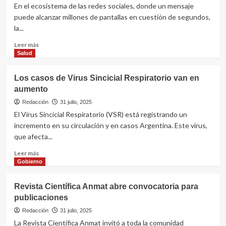
En el ecosistema de las redes sociales, donde un mensaje
puede alcanzar millones de pantallas en cuestión de segundos,
la...
Leer
Leer más
más
Salud
sobre
Redes
Los casos de Virus Sincicial Respiratorio van en
sociales:
aumento
advierten
sobre
Redacción
31 julio, 2025
la
El Virus Sincicial Respiratorio (VSR) está registrando un
creciente
incremento en su circulación y en casos Argentina. Este virus,
desinformación
que afecta...
de
salud
Leer
Leer más
más
Gobierno
sobre
Los
Revista Científica Anmat abre convocatoria para
casos
publicaciones
de
Virus
Redacción
31 julio, 2025
Sincicial
La Revista Científica Anmat invitó a toda la comunidad