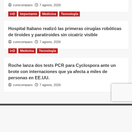
curecompass
7 agosto, 2026
I+D
Importante
Medicina
Tecnología
Hospital Italiano realizó las primeras cirugías robóticas
de tiroides y paratiroides sin cicatriz visible
curecompass
7 agosto, 2026
I+D
Medicina
Tecnología
Roche lanza dos tests PCR para Cyclospora ante un
brote con internaciones que ya afecta a miles de
personas en EE.UU.
curecompass
7 agosto, 2026
Home
Negocios
OTC
I+D
Campañas
Eventos
Gobierno
Pases