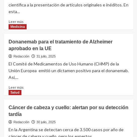
Respiratorio
científica a la presentación de artículos originales e inéditos. En
van
esta...
en
aumento
Leer
Leer más
más
Medicina
sobre
Revista
Donanemab para el tratamiento de Alzheimer
Científica
aprobado en la UE
Anmat
abre
Redacción
31 julio, 2025
convocatoria
El Comité de Medicamentos de Uso Humano (CHMP) de la
para
Unión Europea emitió un dictamen positivo para el donanemab.
publicaciones
Así,...
Leer
Leer más
más
Salud
sobre
Donanemab
Cáncer de cabeza y cuello: alertan por su detección
para
tardía
el
tratamiento
Redacción
30 julio, 2025
de
En la Argentina se detectan cerca de 3.500 casos por año de
Alzheimer
cáncer de cabeza y cuello, pero los expertos...