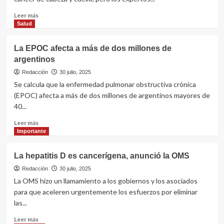
aprobado
en
Leer
Leer más
la
más
Salud
UE
sobre
Cáncer
La EPOC afecta a más de dos millones de
de
argentinos
cabeza
y
Redacción
30 julio, 2025
cuello:
Se calcula que la enfermedad pulmonar obstructiva crónica
alertan
(EPOC) afecta a más de dos millones de argentinos mayores de
por
40...
su
detección
Leer
Leer más
tardía
más
Importante
sobre
La
La hepatitis D es cancerígena, anunció la OMS
EPOC
afecta
Redacción
30 julio, 2025
a
La OMS hizo un llamamiento a los gobiernos y los asociados
más
para que aceleren urgentemente los esfuerzos por eliminar
de
las...
dos
millones
Leer
Leer más