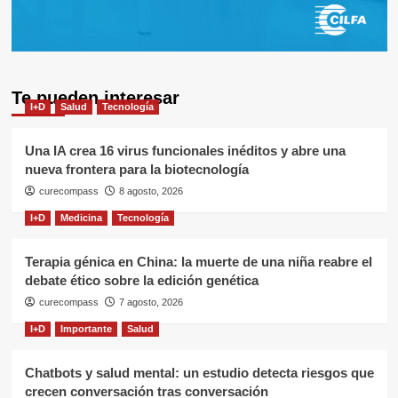
Te pueden interesar
I+D
Salud
Tecnología
Una IA crea 16 virus funcionales inéditos y abre una
nueva frontera para la biotecnología
curecompass
8 agosto, 2026
I+D
Medicina
Tecnología
Terapia génica en China: la muerte de una niña reabre el
debate ético sobre la edición genética
curecompass
7 agosto, 2026
I+D
Importante
Salud
Chatbots y salud mental: un estudio detecta riesgos que
crecen conversación tras conversación