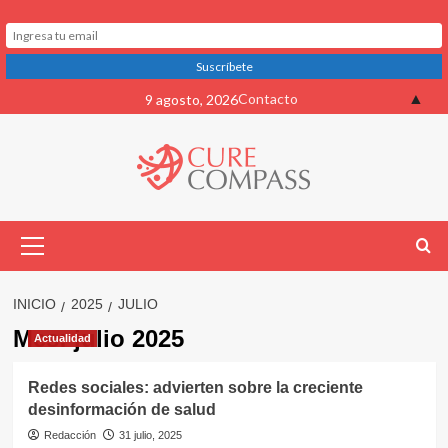
Saltar
▲
Contacto
9 agosto, 2026
al
contenido
Menú
primario
INICIO
2025
JULIO
Mes:
julio 2025
Actualidad
Redes sociales: advierten sobre la creciente
desinformación de salud
Redacción
31 julio, 2025