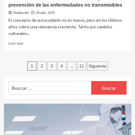
Nordisk:
prevención de las enfermedades no transmisibles
reduce
pronósticos
Redacción
29 julio, 2025
de
El concepto de autocuidado no es nuevo, pero en los últimos
beneficios,
años cobró una relevancia creciente. Tanto por cambios
sus
culturales...
acciones
caen
Leer
Leer más
26%
más
y
sobre
asume
El
un
Paginación
autocuidado:
1
…
2
3
4
11
Siguiente
nuevo
conductas
de
CEO
saludables
para
entradas
Buscar:
la
prevención
de
las
enfermedades
no
transmisibles