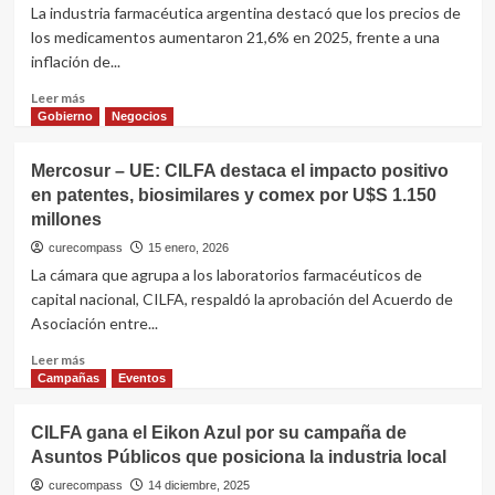
La industria farmacéutica argentina destacó que los precios de
los medicamentos aumentaron 21,6% en 2025, frente a una
inflación de...
Leer
Leer más
más
Gobierno
Negocios
sobre
Medicamentos:
Mercosur – UE: CILFA destaca el impacto positivo
en
en patentes, biosimilares y comex por U$S 1.150
2025
millones
subieron
21,6%
curecompass
15 enero, 2026
y
La cámara que agrupa a los laboratorios farmacéuticos de
quedaron
capital nacional, CILFA, respaldó la aprobación del Acuerdo de
10
Asociación entre...
puntos
por
Leer
Leer más
debajo
más
Campañas
Eventos
de
sobre
la
Mercosur
inflación
CILFA gana el Eikon Azul por su campaña de
–
Asuntos Públicos que posiciona la industria local
UE:
CILFA
curecompass
14 diciembre, 2025