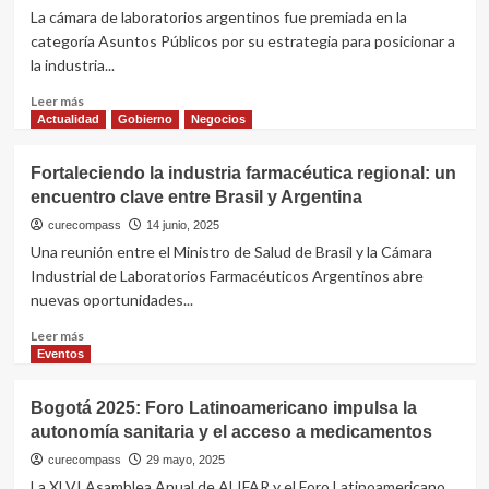
destaca
La cámara de laboratorios argentinos fue premiada en la
el
categoría Asuntos Públicos por su estrategia para posicionar a
impacto
la industria...
positivo
en
Leer
Leer más
patentes,
más
Actualidad
Gobierno
Negocios
biosimilares
sobre
y
CILFA
Fortaleciendo la industria farmacéutica regional: un
comex
gana
por
encuentro clave entre Brasil y Argentina
el
U$S
Eikon
curecompass
14 junio, 2025
1.150
Azul
Una reunión entre el Ministro de Salud de Brasil y la Cámara
millones
por
Industrial de Laboratorios Farmacéuticos Argentinos abre
su
nuevas oportunidades...
campaña
de
Leer
Leer más
Asuntos
más
Eventos
Públicos
sobre
que
Fortaleciendo
Bogotá 2025: Foro Latinoamericano impulsa la
posiciona
la
la
autonomía sanitaria y el acceso a medicamentos
industria
industria
farmacéutica
curecompass
29 mayo, 2025
local
regional:
La XLVI Asamblea Anual de ALIFAR y el Foro Latinoamericano