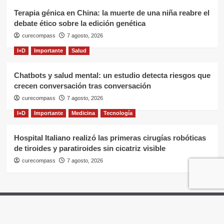
Terapia génica en China: la muerte de una niña reabre el
debate ético sobre la edición genética
curecompass
7 agosto, 2026
I+D
Importante
Salud
Chatbots y salud mental: un estudio detecta riesgos que
crecen conversación tras conversación
curecompass
7 agosto, 2026
I+D
Importante
Medicina
Tecnología
Hospital Italiano realizó las primeras cirugías robóticas
de tiroides y paratiroides sin cicatriz visible
curecompass
7 agosto, 2026
Home
Negocios
OTC
I+D
Campañas
Eventos
Gobierno
Pases