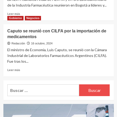
un
de la Industria Farmacéutica reunieron en Bogotá a líderes y...
encuentro
clave
Leer
Leer más
entre
más
Gobierno
Negocios
Brasil
sobre
y
Bogotá
Caputo se reunió con CILFA por la importación de
Argentina
2025:
medicamentos
Foro
Latinoamericano
Redacción
16 octubre, 2024
impulsa
El ministro de Economía, Luis Caputo, se reunió con la Cámara
la
Industrial de Laboratorios Farmacéuticos Argentinos (CILFA).
autonomía
Fue tras los...
sanitaria
y
Leer
Leer más
el
más
acceso
sobre
a
Caputo
Buscar:
medicamentos
se
reunió
con
CILFA
por
la