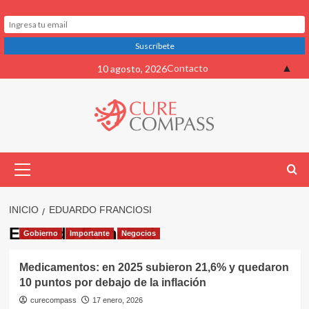
Saltar
▲
Contacto
10 agosto, 2026
al
contenido
Menú
primario
INICIO
EDUARDO FRANCIOSI
Eduardo Franciosi
Gobierno
Importante
Negocios
Medicamentos: en 2025 subieron 21,6% y quedaron
10 puntos por debajo de la inflación
curecompass
17 enero, 2026