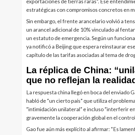
exportaciones de tierras raras”. Ese entendimi
estratégicas con compromisos concretos en mat
Sin embargo, el frente arancelario volvió a te
un arancel adicional de 10% vinculado al fenta
un estatuto de emergencia. Según un funcionar
ya notificó a Beijing que espera reinstaurar es
capítulo de las tarifas asociadas al tema de dro
La réplica de China: “un
que no reflejan la realida
La respuesta china llegó en boca del enviado 
habló de “un cierto país” que utiliza el problem
“intimidación unilateral” e incluso “interferir 
gravemente la cooperación global en el control
Gao fue aún más explícito al afirmar: “Es lam