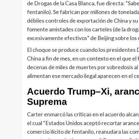
de Drogas de la Casa Blanca, fue directa: “Sab
fentanilo). Se fabrican por millones de tonela
débiles controles de exportación de China y su 
fomente amistades con los carteles (de la droga)
excesivamente efectivos” de Beijing sobre los m
El choque se produce cuando los presidentes D
China a fin de mes, en un contexto en el que el 
decenas de miles de muertes por sobredosis al
alimentan ese mercado ilegal aparecen en el cen
Acuerdo Trump–Xi, arance
Suprema
Carter enmarcó las críticas en el acuerdo alca
el cual “Estados Unidos aceptó recortar arance
comercio ilícito de fentanilo, reanudara las co