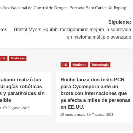
olítica Nacional de Control de Drogas
,
Portada
,
Sara Carter
,
Xi Jinping
Siguiente:
ores
Bristol Myers Squibb: mezigdomide mejora la sobrevida
en mieloma múltiple avanzado
ante
Medicina
I+D
Medicina
Tecnología
taliano realizó las
Roche lanza dos tests PCR
cirugías robóticas
para Cyclospora ante un
s y paratiroides sin
brote con internaciones que
isible
ya afecta a miles de personas
en EE.UU.
s
7 agosto, 2026
curecompass
7 agosto, 2026