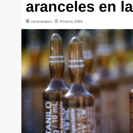
aranceles en l
curecompass
9 marzo, 2026