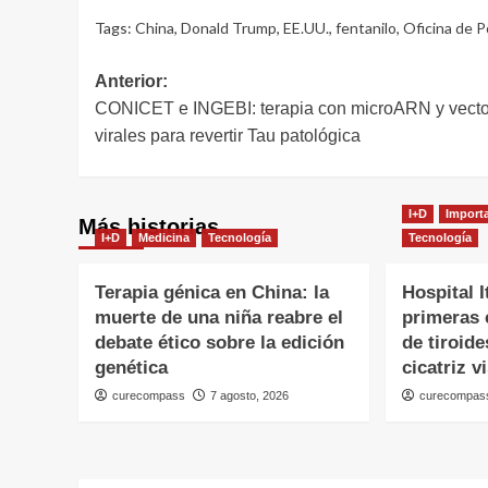
Tags:
China
,
Donald Trump
,
EE.UU.
,
fentanilo
,
Oficina de P
Navegación
Anterior:
CONICET e INGEBI: terapia con microARN y vect
de
virales para revertir Tau patológica
entradas
I+D
Import
Más historias
I+D
Medicina
Tecnología
Tecnología
Terapia génica en China: la
Hospital I
muerte de una niña reabre el
primeras 
debate ético sobre la edición
de tiroide
genética
cicatriz v
curecompass
7 agosto, 2026
curecompas