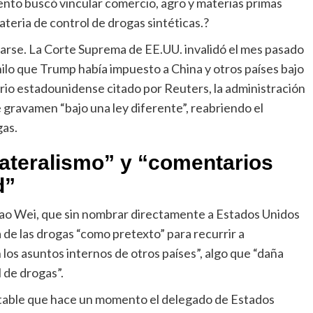
ento buscó vincular comercio, agro y materias primas
eria de control de drogas sintéticas.
?
nsarse. La Corte Suprema de EE.UU. invalidó el mes pasado
nilo que Trump había impuesto a China y otros países bajo
io estadounidense citado por Reuters, la administración
e gravamen “bajo una ley diferente”, reabriendo el
gas.
ilateralismo” y “comentarios
d”
Gao Wei, que sin nombrar directamente a Estados Unidos
a de las drogas “como pretexto” para recurrir a
en los asuntos internos de otros países”, algo que “daña
 de drogas”.
entable que hace un momento el delegado de Estados