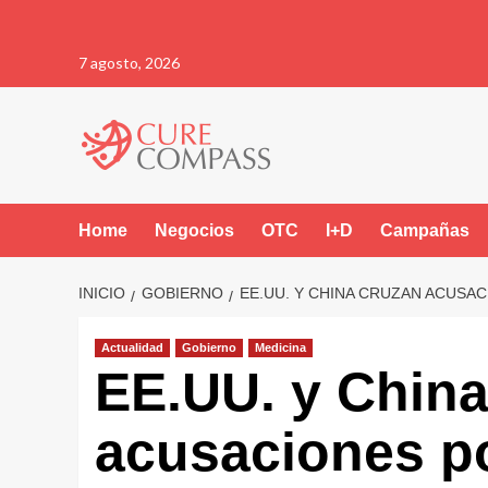
Saltar
7 agosto, 2026
al
contenido
Home
Negocios
OTC
I+D
Campañas
INICIO
GOBIERNO
EE.UU. Y CHINA CRUZAN ACUSA
Actualidad
Gobierno
Medicina
EE.UU. y China
acusaciones po