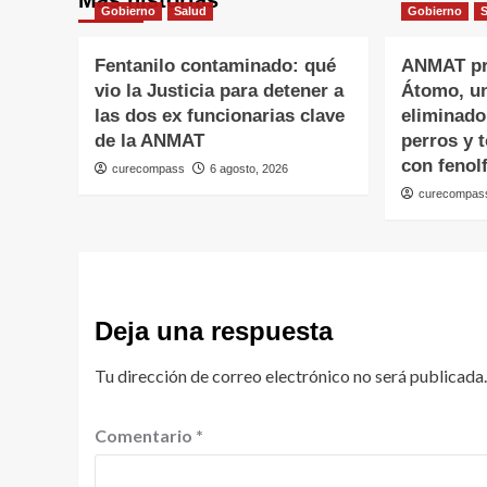
Más historias
Gobierno
Salud
Gobierno
Fentanilo contaminado: qué
ANMAT pr
vio la Justicia para detener a
Átomo, un
las dos ex funcionarias clave
eliminado
de la ANMAT
perros y 
con fenolf
curecompass
6 agosto, 2026
curecompas
Deja una respuesta
Tu dirección de correo electrónico no será publicada.
Comentario
*