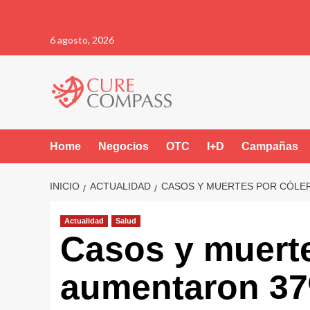
Saltar
6 agosto, 2026
al
contenido
Home
Negocios
OTC
I+D
Campañas
INICIO
ACTUALIDAD
CASOS Y MUERTES POR CÓLE
Actualidad
Salud
Casos y muerte
aumentaron 3