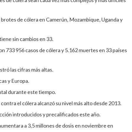
es de cólera sean cada vez más complejos y más difíciles
os brotes de cólera en Camerún, Mozambique, Uganda y
iene sin cambios en 33.
ron 733 956 casos de cólera y 5.162 muertes en 33 países
tró las cifras más altas.
icas y Europa.
ntal durante este tiempo.
contra el cólera alcanzó su nivel más alto desde 2013.
ión introducidos y precalificados este año.
umentara a 3,5 millones de dosis en noviembre en