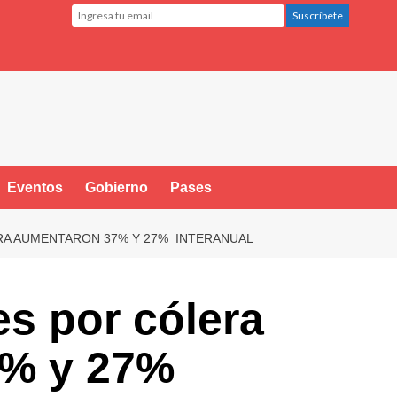
Eventos
Gobierno
Pases
RA AUMENTARON 37% Y 27% INTERANUAL
s por cólera
7% y 27%