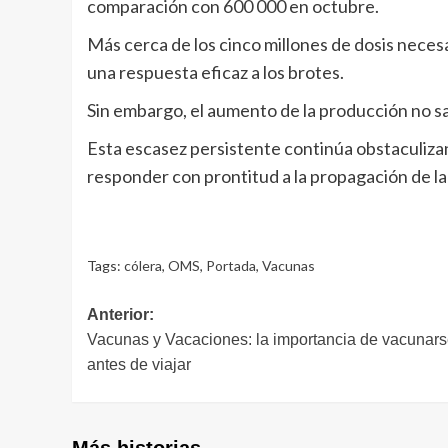
comparación con 600 000 en octubre.
Más cerca de los cinco millones de dosis nece
una respuesta eficaz a los brotes.
Sin embargo, el aumento de la producción no sa
Esta escasez persistente continúa obstaculizan
responder con prontitud a la propagación de l
Tags:
cólera
,
OMS
,
Portada
,
Vacunas
Navegación
Anterior:
Vacunas y Vacaciones: la importancia de vacunar
de
antes de viajar
entradas