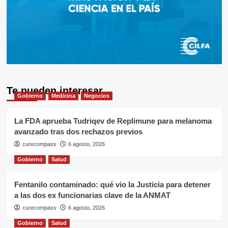
Te pueden interesar
Gobierno
Medicina
Negocios
La FDA aprueba Tudriqev de Replimune para melanoma
avanzado tras dos rechazos previos
curecompass
6 agosto, 2026
Gobierno
Salud
Fentanilo contaminado: qué vio la Justicia para detener
a las dos ex funcionarias clave de la ANMAT
curecompass
6 agosto, 2026
Gobierno
Salud