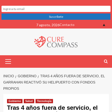
Saltar
▲
Contacto
7 agosto, 2026
al
contenido
Menú
primario
INICIO
GOBIERNO
TRAS 4 AÑOS FUERA DE SERVICIO, EL
GARRAHAN REACTIVÓ SU HELIPUERTO CON FONDOS
PROPIOS
Gobierno
Salud
Tecnología
Tras 4 años fuera de servicio, el