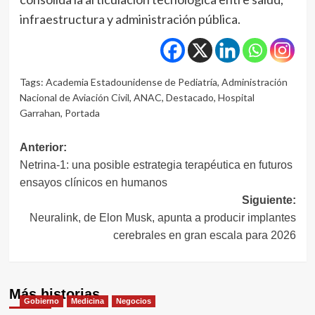
infraestructura y administración pública.
Tags:
Academia Estadounidense de Pediatría
,
Administración
Nacional de Aviación Civil
,
ANAC
,
Destacado
,
Hospital
Garrahan
,
Portada
Navegación
Anterior:
Netrina-1: una posible estrategia terapéutica en futuros
de
ensayos clínicos en humanos
entradas
Siguiente:
Neuralink, de Elon Musk, apunta a producir implantes
cerebrales en gran escala para 2026
Más historias
Gobierno
Medicina
Negocios