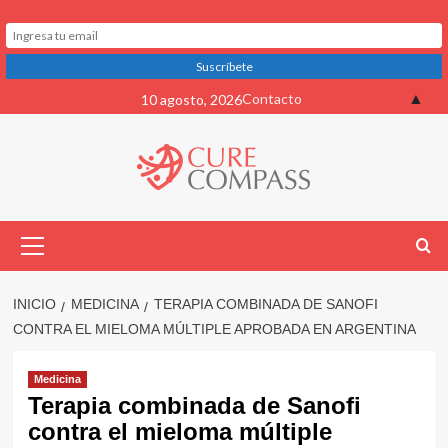
Saltar
▲
Contacto
10 agosto, 2026
al
contenido
Menú
primario
INICIO
MEDICINA
TERAPIA COMBINADA DE SANOFI
CONTRA EL MIELOMA MÚLTIPLE APROBADA EN ARGENTINA
Medicina
Terapia combinada de Sanofi
contra el mieloma múltiple