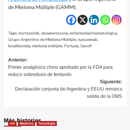
de Mieloma Múltiple (GAMM).
Tags:
bortezomib
,
dexametasona
,
enfermedad hematológica
,
Grupo Argentino de Mieloma Múltiple
,
isatuximab
,
lenalidomida
,
mieloma múltiple
,
Portada
,
Sanofi
Navegación
Anterior:
Primer analgésico chino aprobado por la FDA para
de
reducir sobredosis de fentanilo
entradas
Siguiente:
Declaración conjunta de Argentina y EEUU remarca
salida de la OMS
Más historias
I+D
Medicina
Tecnología