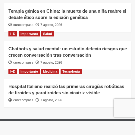
Terapia génica en China: la muerte de una niña reabre el
debate ético sobre la edición genética
curecompass
7 agosto, 2026
I+D
Importante
Salud
Chatbots y salud mental: un estudio detecta riesgos que
crecen conversación tras conversación
curecompass
7 agosto, 2026
I+D
Importante
Medicina
Tecnología
Hospital Italiano realizó las primeras cirugías robóticas
de tiroides y paratiroides sin cicatriz visible
curecompass
7 agosto, 2026
Home
Negocios
OTC
I+D
Campañas
Eventos
Gobierno
Pases