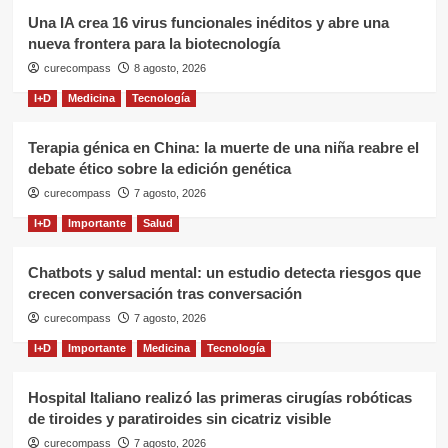
Una IA crea 16 virus funcionales inéditos y abre una
nueva frontera para la biotecnología
curecompass
8 agosto, 2026
I+D
Medicina
Tecnología
Terapia génica en China: la muerte de una niña reabre el
debate ético sobre la edición genética
curecompass
7 agosto, 2026
I+D
Importante
Salud
Chatbots y salud mental: un estudio detecta riesgos que
crecen conversación tras conversación
curecompass
7 agosto, 2026
I+D
Importante
Medicina
Tecnología
Hospital Italiano realizó las primeras cirugías robóticas
de tiroides y paratiroides sin cicatriz visible
curecompass
7 agosto, 2026