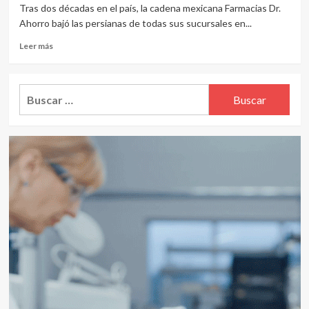
Tras dos décadas en el país, la cadena mexicana Farmacias Dr.
Ahorro bajó las persianas de todas sus sucursales en...
Leer
Leer más
más
sobre
Farmacias
Buscar:
Dr.
Ahorro
cierra
todos
sus
locales
en
Argentina
con
deudas
por
más
de
U$S
19
millones