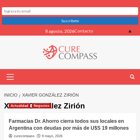
Saltar
▲
Contacto
8 agosto, 2026
al
contenido
Menú
primario
INICIO
XAVIER GONZÁLEZ ZIRIÓN
Xavier González Zirión
Actualidad
Negocios
Farmacias Dr. Ahorro cierra todos sus locales en
Argentina con deudas por más de U$S 19 millones
curecompass
8 mayo, 2026