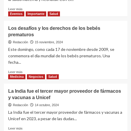
y
una
Leer
Leer más
maternidad
más
Eventos
Importante
Salud
segura
sobre
y
Salud
Los desafíos y los derechos de los bebés
saludable
materna
prematuros
y
neonatal
Redacción
15 noviembre, 2024
es
Este domingo, como cada 17 de noviembre desde 2009, se
el
conmemora el día mundial de los bebés prematuros. Una
tema
fecha...
de
este
Leer
Leer más
año
más
Medicina
Negocios
Salud
el
sobre
Día
Los
La India fue el tercer mayor proveedor de fármacos
Mundial
desafíos
de
y vacunas a Unicef
y
la
los
Redacción
14 octubre, 2024
Salud
derechos
La India fue el tercer mayor proveedor de fármacos y vacunas a
de
Unicef en 2023, a pesar de las dudas...
los
bebés
Leer
Leer más