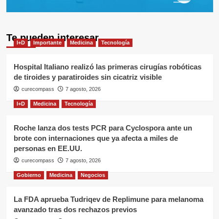
Te pueden interesar
I+D
Importante
Medicina
Tecnología
Hospital Italiano realizó las primeras cirugías robóticas
de tiroides y paratiroides sin cicatriz visible
curecompass
7 agosto, 2026
I+D
Medicina
Tecnología
Roche lanza dos tests PCR para Cyclospora ante un
brote con internaciones que ya afecta a miles de
personas en EE.UU.
curecompass
7 agosto, 2026
Gobierno
Medicina
Negocios
La FDA aprueba Tudriqev de Replimune para melanoma
avanzado tras dos rechazos previos