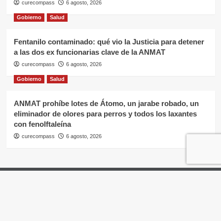
curecompass
6 agosto, 2026
Gobierno
Salud
Fentanilo contaminado: qué vio la Justicia para detener
a las dos ex funcionarias clave de la ANMAT
curecompass
6 agosto, 2026
Gobierno
Salud
ANMAT prohíbe lotes de Átomo, un jarabe robado, un
eliminador de olores para perros y todos los laxantes
con fenolftaleína
curecompass
6 agosto, 2026
Home
Negocios
OTC
I+D
Campañas
Eventos
Gobierno
Pases