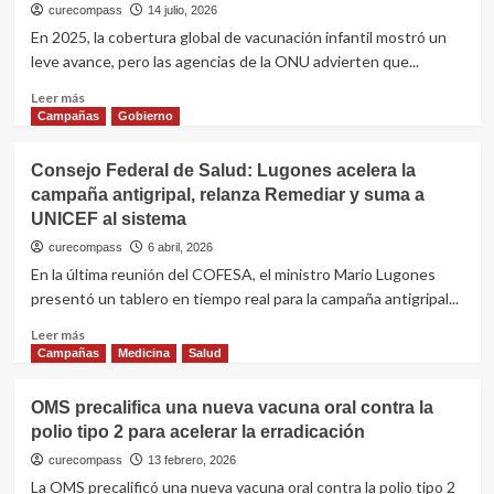
curecompass
14 julio, 2026
En 2025, la cobertura global de vacunación infantil mostró un
leve avance, pero las agencias de la ONU advierten que...
Leer
Leer más
más
Campañas
Gobierno
sobre
Vacunación
Consejo Federal de Salud: Lugones acelera la
infantil
campaña antigripal, relanza Remediar y suma a
global:
UNICEF al sistema
suben
las
curecompass
6 abril, 2026
coberturas,
En la última reunión del COFESA, el ministro Mario Lugones
pero
presentó un tablero en tiempo real para la campaña antigripal...
13,5
millones
Leer
Leer más
de
más
Campañas
Medicina
Salud
chicos
sobre
siguen
Consejo
OMS precalifica una nueva vacuna oral contra la
sin
Federal
recibir
polio tipo 2 para acelerar la erradicación
de
ninguna
Salud:
curecompass
13 febrero, 2026
dosis
Lugones
La OMS precalificó una nueva vacuna oral contra la polio tipo 2