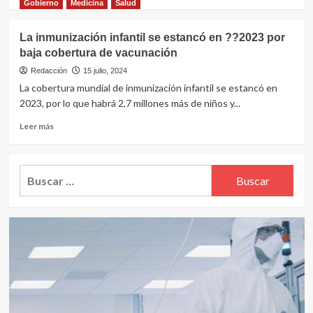
más
Gobierno
Medicina
Salud
brote
sobre
global
Semana
La inmunización infantil se estancó en ??2023 por
Mundial
baja cobertura de vacunación
de
la
Redacción
15 julio, 2024
Lactancia
La cobertura mundial de inmunización infantil se estancó en
Materna:
2023, por lo que habrá 2,7 millones más de niños y...
Unicef
y
Leer
Leer más
la
más
OMS
sobre
reclaman
La
Buscar:
un
inmunización
acceso
infantil
equitativo
se
al
estancó
apoyo
en
a
??
esta
2023
práctica
por
baja
cobertura
de