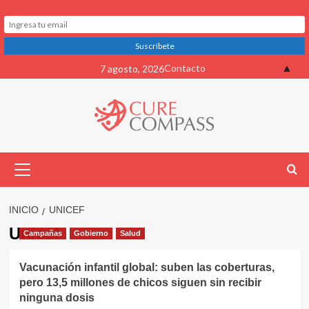
Saltar
▲
Contacto
7 agosto, 2026
al
contenido
Menú
primario
INICIO
UNICEF
Unicef
Campañas
Gobierno
Salud
Vacunación infantil global: suben las coberturas,
pero 13,5 millones de chicos siguen sin recibir
ninguna dosis