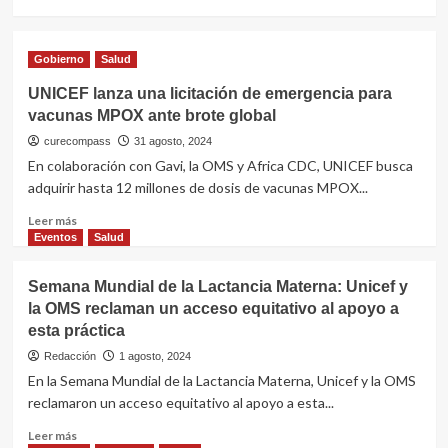
prematuros
más
sobre
La
Gobierno
Salud
India
fue
UNICEF lanza una licitación de emergencia para
el
vacunas MPOX ante brote global
tercer
mayor
curecompass
31 agosto, 2024
proveedor
En colaboración con Gavi, la OMS y Africa CDC, UNICEF busca
de
adquirir hasta 12 millones de dosis de vacunas MPOX...
fármacos
y
Leer
Leer más
vacunas
más
Eventos
Salud
a
sobre
Unicef
UNICEF
Semana Mundial de la Lactancia Materna: Unicef y
lanza
la OMS reclaman un acceso equitativo al apoyo a
una
esta práctica
licitación
de
Redacción
1 agosto, 2024
emergencia
En la Semana Mundial de la Lactancia Materna, Unicef y la OMS
para
reclamaron un acceso equitativo al apoyo a esta...
vacunas
MPOX
Leer
Leer más
ante