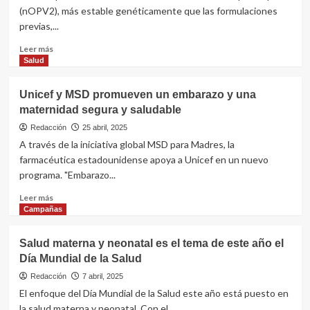
acelera
(nOPV2), más estable genéticamente que las formulaciones
la
previas,...
campaña
antigripal,
Leer
Leer más
relanza
más
Salud
Remediar
sobre
y
OMS
Unicef y MSD promueven un embarazo y una
suma
precalifica
a
maternidad segura y saludable
una
UNICEF
nueva
Redacción
25 abril, 2025
al
vacuna
A través de la iniciativa global MSD para Madres, la
sistema
oral
farmacéutica estadounidense apoya a Unicef en un nuevo
contra
programa. "Embarazo...
la
polio
Leer
Leer más
tipo
más
Campañas
2
sobre
para
Unicef
Salud materna y neonatal es el tema de este año el
acelerar
y
la
Día Mundial de la Salud
MSD
erradicación
promueven
Redacción
7 abril, 2025
un
El enfoque del Día Mundial de la Salud este año está puesto en
embarazo
la salud materna y neonatal. Con el...