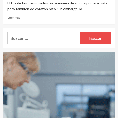
El Día de los Enamorados, es sinónimo de amor a primera vista
pero también de corazón roto. Sin embargo, lo...
Leer
Leer más
más
sobre
El
Buscar:
corazón
roto
no
es
una
figura
poética,
es
un
síndrome
que
puede
afectar
gravemente