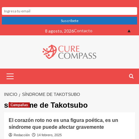
Saltar
▲
Contacto
8 agosto, 2026
al
contenido
Menú
primario
INICIO
SÍNDROME DE TAKOTSUBO
síndrome de Takotsubo
Campañas
El corazón roto no es una figura poética, es un
síndrome que puede afectar gravemente
Redacción
14 febrero, 2025