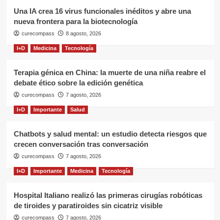
Una IA crea 16 virus funcionales inéditos y abre una
nueva frontera para la biotecnología
curecompass
8 agosto, 2026
I+D
Medicina
Tecnología
Terapia génica en China: la muerte de una niña reabre el
debate ético sobre la edición genética
curecompass
7 agosto, 2026
I+D
Importante
Salud
Chatbots y salud mental: un estudio detecta riesgos que
crecen conversación tras conversación
curecompass
7 agosto, 2026
I+D
Importante
Medicina
Tecnología
Hospital Italiano realizó las primeras cirugías robóticas
de tiroides y paratiroides sin cicatriz visible
curecompass
7 agosto, 2026