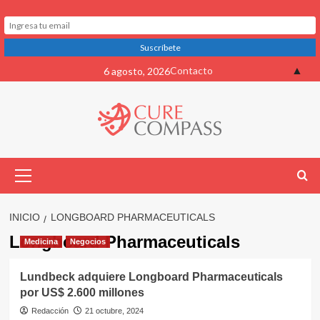
Saltar
▲
Contacto
6 agosto, 2026
al
contenido
Menú
primario
INICIO
LONGBOARD PHARMACEUTICALS
Longboard Pharmaceuticals
Medicina
Negocios
Lundbeck adquiere Longboard Pharmaceuticals
por US$ 2.600 millones
Redacción
21 octubre, 2024