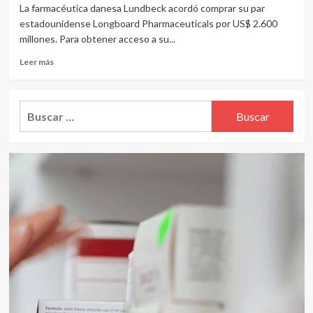
La farmacéutica danesa Lundbeck acordó comprar su par
estadounidense Longboard Pharmaceuticals por US$ 2.600
millones. Para obtener acceso a su...
Leer
Leer más
más
sobre
Lundbeck
Buscar:
adquiere
Longboard
Pharmaceuticals
por
US$
2.600
millones