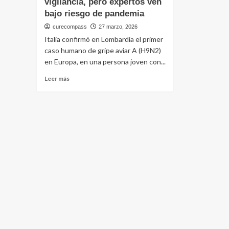
vigilancia, pero expertos ven
bajo riesgo de pandemia
curecompass
27 marzo, 2026
Italia confirmó en Lombardía el primer
caso humano de gripe aviar A (H9N2)
en Europa, en una persona joven con...
Leer
Leer más
más
sobre
Primer
caso
humano
de
gripe
aviar
H9N2
en
Europa:
Lombardía
activa
la
vigilancia,