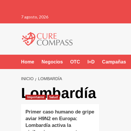
Saltar
7 agosto, 2026
al
contenido
Home
Negocios
OTC
I+D
Campañas
INICIO
LOMBARDÍA
Lombardía
Importante
Salud
Primer caso humano de gripe
aviar H9N2 en Europa:
Lombardía activa la