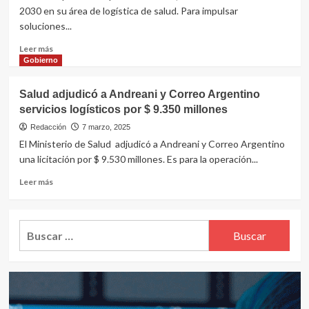
acelera
rompen
2030 en su área de logística de salud. Para impulsar
su
las
soluciones...
expansión
rutas
regional
aéreas
Leer
Leer más
de
más
Gobierno
farma
sobre
y
DHL
Salud adjudicó a Andreani y Correo Argentino
peligran
invertirá
los
servicios logísticos por $ 9.350 millones
US$
envíos
2.270
Redacción
7 marzo, 2025
oncológicos
millones
El Ministerio de Salud adjudicó a Andreani y Correo Argentino
hasta
una licitación por $ 9.530 millones. Es para la operación...
2030
en
Leer
Leer más
logística
más
de
sobre
salud
Salud
Buscar:
adjudicó
a
Andreani
y
Correo
Argentino