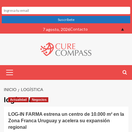
Saltar
▲
Contacto
7 agosto, 2026
al
contenido
Menú
primario
INICIO
LOGÍSTICA
logística
Actualidad
Negocios
LOG-IN FARMA estrena un centro de 10.000 m² en la
Zona Franca Uruguay y acelera su expansión
regional