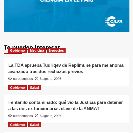
Te pueden interesar
Gobierno
Medicina
Negocios
La FDA aprueba Tudriqev de Replimune para melanoma
avanzado tras dos rechazos previos
curecompass
6 agosto, 2026
Gobierno
Salud
Fentanilo contaminado: qué vio la Justicia para detener
a las dos ex funcionarias clave de la ANMAT
curecompass
6 agosto, 2026
Gobierno
Salud