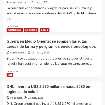
curecompass
28 mayo, 2026
La compañía especializada en logística para salud humana y
animal superó con éxito auditorías de DILAVE y del Ministerio
de...
Leer
Leer más
más
Actualidad
Negocios
Salud
sobre
LOG-
Guerra en Medio Oriente: se rompen las rutas
IN
aéreas de farma y peligran los envíos oncológicos
FARMA
estrena
curecompass
16 marzo, 2026
un
El conflicto desatado tras los ataques de Estados Unidos e
centro
Israel a Irán está interrumpiendo las rutas de carga aérea...
de
10.000
Leer
Leer más
m²
más
I+D
en
sobre
la
Guerra
DHL invertirá US$ 2.270 millones hasta 2030 en
Zona
en
logística de salud
Franca
Medio
Uruguay
Oriente:
Redacción
28 abril, 2025
y
se
DHL Group anunció que invertirá US$ 2.270 millones hasta