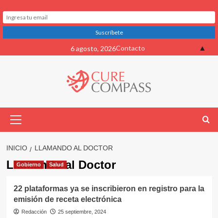
Saltar
▲
Contacto
6 agosto, 2026
al
contenido
Menú
primario
INICIO
LLAMANDO AL DOCTOR
Llamando al Doctor
Gobierno
Salud
22 plataformas ya se inscribieron en registro para la
emisión de receta electrónica
Redacción
25 septiembre, 2024