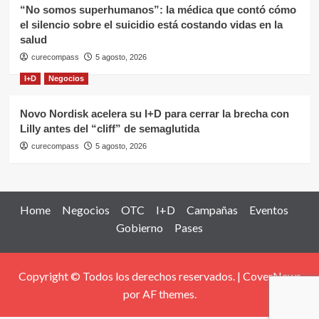
“No somos superhumanos”: la médica que contó cómo
el silencio sobre el suicidio está costando vidas en la
salud
curecompass
5 agosto, 2026
I+D
Negocios
Novo Nordisk acelera su I+D para cerrar la brecha con
Lilly antes del “cliff” de semaglutida
curecompass
5 agosto, 2026
Home
Negocios
OTC
I+D
Campañas
Eventos
Gobierno
Pases
Copyright © Todos los derechos reservados.
|
CoverNews
por AF themes.