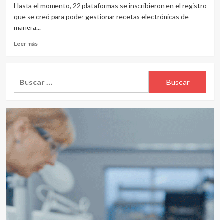
Hasta el momento, 22 plataformas se inscribieron en el registro
que se creó para poder gestionar recetas electrónicas de
manera...
Leer
Leer más
más
sobre
22
Buscar:
plataformas
ya
se
inscribieron
en
registro
para
la
emisión
de
receta
electrónica