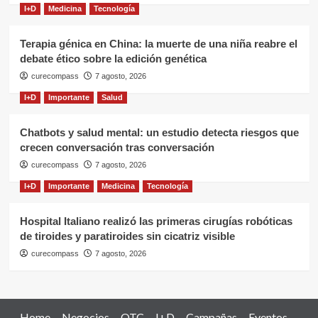
I+D
Medicina
Tecnología
Terapia génica en China: la muerte de una niña reabre el
debate ético sobre la edición genética
curecompass
7 agosto, 2026
I+D
Importante
Salud
Chatbots y salud mental: un estudio detecta riesgos que
crecen conversación tras conversación
curecompass
7 agosto, 2026
I+D
Importante
Medicina
Tecnología
Hospital Italiano realizó las primeras cirugías robóticas
de tiroides y paratiroides sin cicatriz visible
curecompass
7 agosto, 2026
Home
Negocios
OTC
I+D
Campañas
Eventos