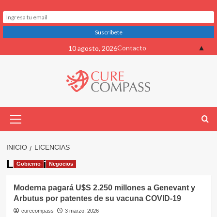
Saltar
▲
Contacto
10 agosto, 2026
al
contenido
Menú
primario
INICIO
LICENCIAS
Licencias
Gobierno
Negocios
Moderna pagará U$S 2.250 millones a Genevant y
Arbutus por patentes de su vacuna COVID-19
curecompass
3 marzo, 2026