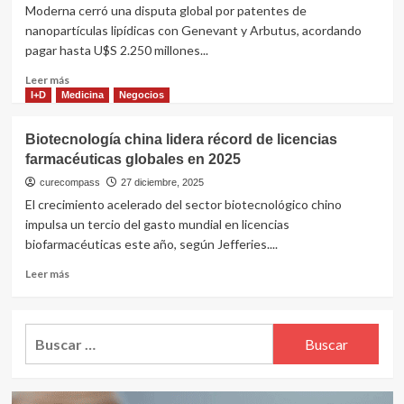
Moderna cerró una disputa global por patentes de
nanopartículas lipídicas con Genevant y Arbutus, acordando
pagar hasta U$S 2.250 millones...
Leer
Leer más
más
I+D
Medicina
Negocios
sobre
Moderna
Biotecnología china lidera récord de licencias
pagará
farmacéuticas globales en 2025
U$S
2.250
curecompass
27 diciembre, 2025
millones
El crecimiento acelerado del sector biotecnológico chino
a
impulsa un tercio del gasto mundial en licencias
Genevant
biofarmacéuticas este año, según Jefferies....
y
Arbutus
Leer
Leer más
por
más
patentes
sobre
de
Biotecnología
Buscar:
su
china
vacuna
lidera
COVID-
récord
19
de