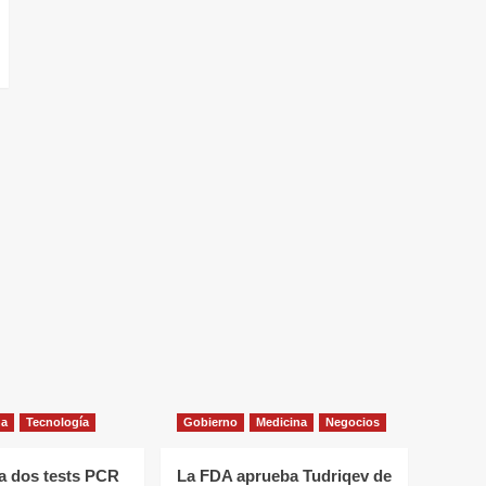
na
Tecnología
Gobierno
Medicina
Negocios
a dos tests PCR
La FDA aprueba Tudriqev de