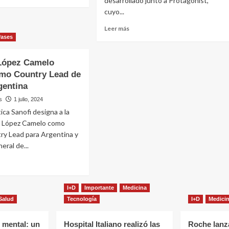
desarrollado junto a Protagonist,
la
rza
cuyo...
e
inmunología
sta
Leer
Leer más
0
más
Pases
nes
nología
sobre
rte
Johnson
 López Camelo
&
mo Country Lead de
Johnson
gentina
fortalece
dirse
su
s
1 julio, 2024
cartera
pa
ica Sanofi designa a la
de
na López Camelo como
inmunología
ry Lead para Argentina y
y
compra
ral de...
Protagonist
Therapeutics
e
I+D
Importante
Medicina
ina
z
Salud
Tecnología
I+D
Medici
lo
e
 mental: un
Hospital Italiano realizó las
Roche lanz
o