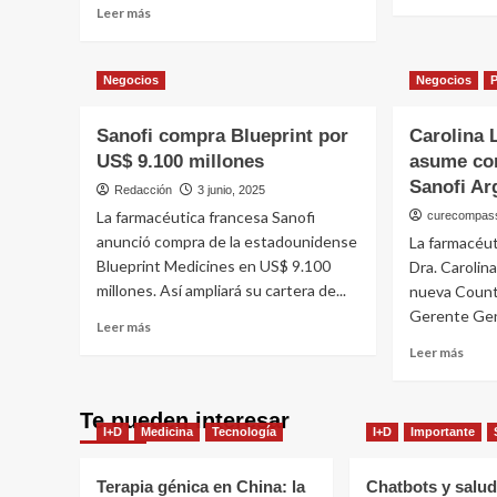
más
que
Leer
refue
Leer más
sobr
otras
más
su
US$
sobre
apue
3.00
Pese
en
Negocios
Negocios
millo
a
inmu
invie
todo,
Eli
Sanofi compra Blueprint por
Carolina
Johnson
Lilly
&
US$ 9.100 millones
asume co
para
Johnson
Sanofi Ar
Redacción
3 junio, 2025
expan
proyecta
La farmacéutica francesa Sanofi
en
curecompas
ventas
Euro
anunció compra de la estadounidense
por
La farmacéut
US$
Blueprint Medicines en US$ 9.100
Dra. Caroli
100.000
millones. Así ampliará su cartera de...
nueva Count
millones
Gerente Gene
Leer
para
Leer más
más
2026
Leer
Leer más
sobre
más
Sanofi
sobr
compra
Carol
Te pueden interesar
Blueprint
I+D
Medicina
Tecnología
I+D
Importante
Lópe
por
Came
US$
asum
Terapia génica en China: la
Chatbots y salud
9.100
com