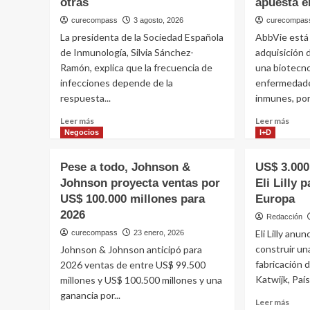
otras
apuesta e
curecompass
3 agosto, 2026
curecompas
La presidenta de la Sociedad Española
AbbVie está 
de Inmunología, Silvia Sánchez-
adquisición
Ramón, explica que la frecuencia de
una biotecn
infecciones depende de la
enfermedade
respuesta...
inmunes, por
Leer
Leer
Leer más
Leer más
más
más
Negocios
I+D
sobre
sobr
Una
AbbV
Pese a todo, Johnson &
US$ 3.000
experta
nego
Johnson proyecta ventas por
Eli Lilly 
en
la
US$ 100.000 millones para
inmunología
Europa
comp
explica
de
2026
Redacción
por
Apog
Eli Lilly anu
curecompass
23 enero, 2026
qué
Ther
construir un
Johnson & Johnson anticipó para
algunas
por
personas
fabricación 
U$S
2026 ventas de entre US$ 99.500
se
10.9
Katwijk, País
millones y US$ 100.500 millones y una
resfrían
millo
ganancia por...
Leer
Leer más
más
y