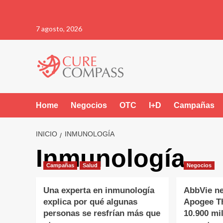
Saltar
7 agosto, 2026
al
contenido
Home
Negocios
OTC
I+D
Campañas
INICIO
INMUNOLOGÍA
Inmunología
Campañas
Salud
Negocios
Una experta en inmunología
AbbVie ne
explica por qué algunas
Apogee T
personas se resfrían más que
10.900 mi