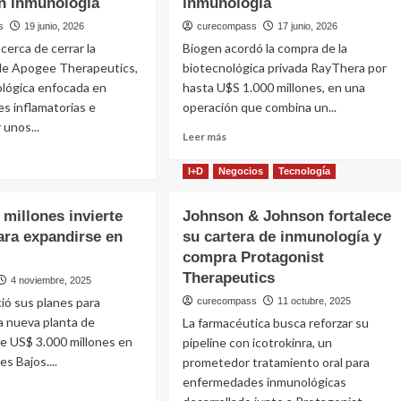
n inmunología
inmunología
s
19 junio, 2026
curecompass
17 junio, 2026
cerca de cerrar la
Biogen acordó la compra de la
 de Apogee Therapeutics,
biotecnológica privada RayThera por
ológica enfocada en
hasta U$S 1.000 millones, en una
s inflamatorias e
operación que combina un...
 unos...
Leer
Leer más
más
sobre
I+D
Negocios
Tecnología
Biogen
e
apuesta
ie
 millones invierte
Johnson & Johnson fortalece
hasta
cia
para expandirse en
su cartera de inmunología y
U$S
1.000
ra
compra Protagonist
millones
Therapeutics
4 noviembre, 2025
por
ee
nció sus planes para
curecompass
11 octubre, 2025
RayThera
apeutics
a nueva planta de
para
La farmacéutica busca reforzar su
acelerar
de US$ 3.000 millones en
pipeline con icotrokinra, un
su
00
es Bajos....
prometedor tratamiento oral para
giro
nes
enfermedades inmunológicas
hacia