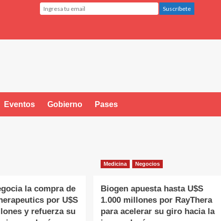
Eventos
Gobierno
Pases
Medicina
Negocios
gocia la compra de
Biogen apuesta hasta U$S
herapeutics por U$S
1.000 millones por RayThera
llones y refuerza su
para acelerar su giro hacia la