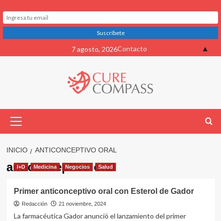
Saltar
▲
Contacto
7 agosto, 2026
al
contenido
Menú
primario
INICIO
ANTICONCEPTIVO ORAL
anticonceptivo oral
I+D
Medicina
Negocios
Salud
Primer anticonceptivo oral con Esterol de Gador
Redacción
21 noviembre, 2024
La farmacéutica Gador anunció el lanzamiento del primer