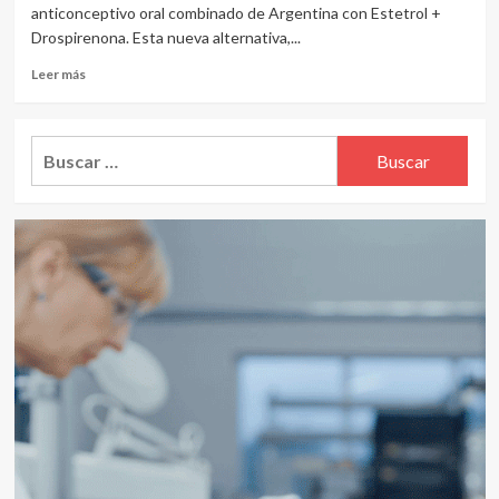
anticonceptivo oral combinado de Argentina con Estetrol +
Drospirenona. Esta nueva alternativa,...
Leer
Leer más
más
sobre
Primer
Buscar:
anticonceptivo
oral
con
Esterol
de
Gador