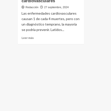
cardiovasculares
Redacción
27 septiembre, 2024
Las enfermedades cardiovasculares
causan 1 de cada 4 muertes, pero con
un diagnóstico temprano, la mayoría
se podría prevenir. Latidos...
Leer
Leer más
más
sobre
El
diagnóstico
temprano
es
vital
para
prevenir
enfermedades
cardiovasculares