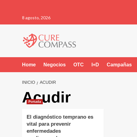
Saltar
8 agosto, 2026
al
contenido
Home
Negocios
OTC
I+D
Campañas
INICIO
ACUDIR
Acudir
Portada
El diagnóstico temprano es
vital para prevenir
enfermedades