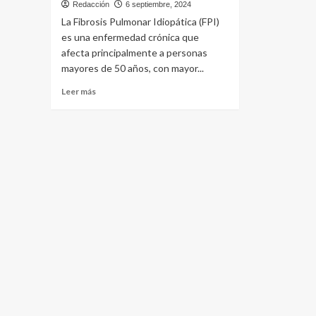
Redacción
6 septiembre, 2024
La Fibrosis Pulmonar Idiopática (FPI)
es una enfermedad crónica que
afecta principalmente a personas
mayores de 50 años, con mayor...
Leer
Leer más
más
sobre
Fibrosis
Pulmonar
Idiopática:
en
Argentina
hay
un
caso
cada
2.500
habitantes