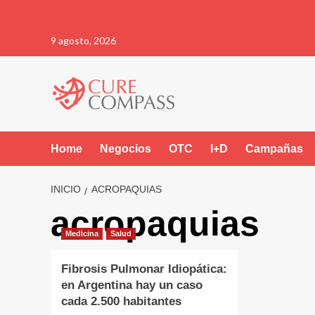
Saltar
9 agosto, 2026
al
contenido
Home
Negocios
OTC
I+D
Campañas
INICIO
ACROPAQUIAS
acropaquias
Medicina
Salud
Fibrosis Pulmonar Idiopática:
en Argentina hay un caso
cada 2.500 habitantes