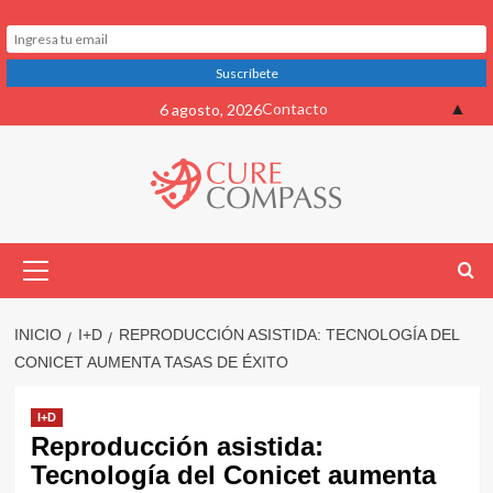
Saltar
▲
Contacto
6 agosto, 2026
al
contenido
Menú
primario
INICIO
I+D
REPRODUCCIÓN ASISTIDA: TECNOLOGÍA DEL
CONICET AUMENTA TASAS DE ÉXITO
I+D
Reproducción asistida:
Tecnología del Conicet aumenta