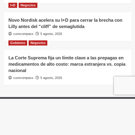
I+D
Negocios
Novo Nordisk acelera su I+D para cerrar la brecha con
Lilly antes del “cliff” de semaglutida
curecompass
5 agosto, 2026
Gobierno
Negocios
La Corte Suprema fija un límite clave a las prepagas en
medicamentos de alto costo: marca extranjera vs. copia
nacional
curecompass
5 agosto, 2026
Home
Negocios
OTC
I+D
Campañas
Eventos
Gobierno
Pases
Copyright © Todos los derechos reservados.
|
CoverNews