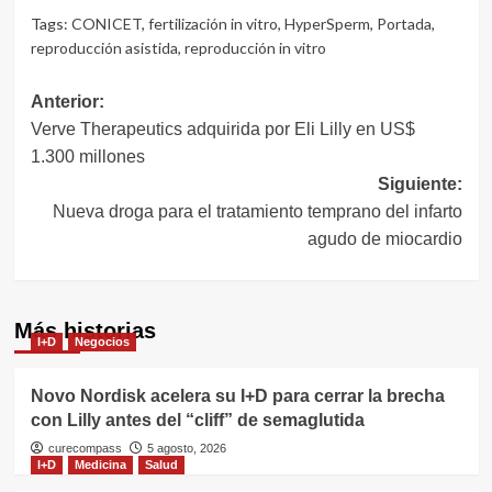
Tags:
CONICET
,
fertilización in vitro
,
HyperSperm
,
Portada
,
reproducción asistida
,
reproducción in vitro
Navegación
Anterior:
Verve Therapeutics adquirida por Eli Lilly en US$
de
1.300 millones
entradas
Siguiente:
Nueva droga para el tratamiento temprano del infarto
agudo de miocardio
Más historias
I+D
Negocios
Novo Nordisk acelera su I+D para cerrar la brecha
con Lilly antes del “cliff” de semaglutida
curecompass
5 agosto, 2026
I+D
Medicina
Salud