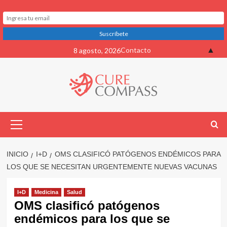
Saltar
▲
Contacto
8 agosto, 2026
al
contenido
Menú
primario
INICIO
I+D
OMS CLASIFICÓ PATÓGENOS ENDÉMICOS PARA
LOS QUE SE NECESITAN URGENTEMENTE NUEVAS VACUNAS
I+D
Medicina
Salud
OMS clasificó patógenos
endémicos para los que se