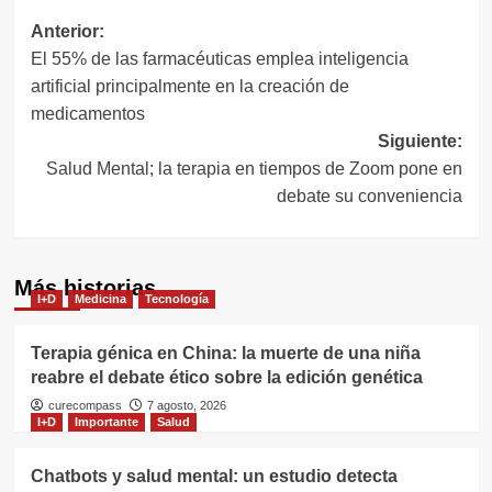
Navegación
Anterior:
El 55% de las farmacéuticas emplea inteligencia
de
artificial principalmente en la creación de
entradas
medicamentos
Siguiente:
Salud Mental; la terapia en tiempos de Zoom pone en
debate su conveniencia
Más historias
I+D
Medicina
Tecnología
Terapia génica en China: la muerte de una niña
reabre el debate ético sobre la edición genética
curecompass
7 agosto, 2026
I+D
Importante
Salud
Chatbots y salud mental: un estudio detecta