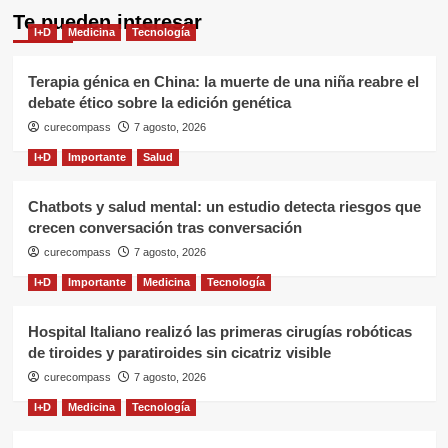
Te pueden interesar
I+D
Medicina
Tecnología
Terapia génica en China: la muerte de una niña reabre el
debate ético sobre la edición genética
curecompass
7 agosto, 2026
I+D
Importante
Salud
Chatbots y salud mental: un estudio detecta riesgos que
crecen conversación tras conversación
curecompass
7 agosto, 2026
I+D
Importante
Medicina
Tecnología
Hospital Italiano realizó las primeras cirugías robóticas
de tiroides y paratiroides sin cicatriz visible
curecompass
7 agosto, 2026
I+D
Medicina
Tecnología