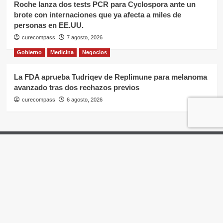
Roche lanza dos tests PCR para Cyclospora ante un
brote con internaciones que ya afecta a miles de
personas en EE.UU.
curecompass
7 agosto, 2026
Gobierno
Medicina
Negocios
La FDA aprueba Tudriqev de Replimune para melanoma
avanzado tras dos rechazos previos
curecompass
6 agosto, 2026
Home
Negocios
OTC
I+D
Campañas
Eventos
Gobierno
Pases
Copyright © Todos los derechos reservados.
|
CoverNews
por AF themes.