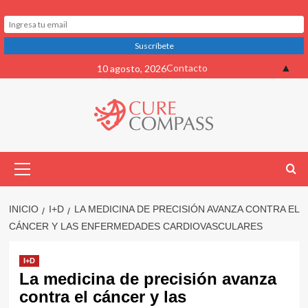
Saltar
▲
Contacto
10 agosto, 2026
al
contenido
Menú
primario
INICIO
I+D
LA MEDICINA DE PRECISIÓN AVANZA CONTRA EL
CÁNCER Y LAS ENFERMEDADES CARDIOVASCULARES
I+D
La medicina de precisión avanza
contra el cáncer y las