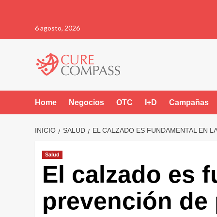
Saltar
6 agosto, 2026
al
contenido
Home
Negocios
OTC
I+D
Campañas
INICIO
SALUD
EL CALZADO ES FUNDAMENTAL EN LA
Salud
El calzado es 
prevención de 