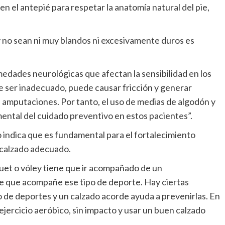
en el antepié para respetar la anatomía natural del pie,
y no sean ni muy blandos ni excesivamente duros es
edades neurológicas que afectan la sensibilidad en los
De ser inadecuado, puede causar fricción y generar
 amputaciones. Por tanto, el uso de medias de algodón y
ental del cuidado preventivo en estos pacientes”.
o indica que es fundamental para el fortalecimiento
u calzado adecuado.
uet o vóley tiene que ir acompañado de un
ie que acompañe ese tipo de deporte. Hay ciertas
 de deportes y un calzado acorde ayuda a prevenirlas. En
ercicio aeróbico, sin impacto y usar un buen calzado