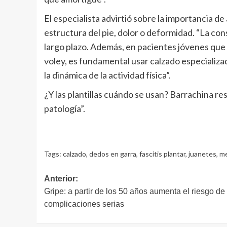
El especialista advirtió sobre la importancia de
estructura del pie, dolor o deformidad. “La co
largo plazo. Además, en pacientes jóvenes que
voley, es fundamental usar calzado especializa
la dinámica de la actividad física”.
¿Y las plantillas cuándo se usan? Barrachina 
patología”.
Tags:
calzado
,
dedos en garra
,
fascitis plantar
,
juanetes
,
me
Navegación
Anterior:
Gripe: a partir de los 50 años aumenta el riesgo de
de
complicaciones serias
entradas