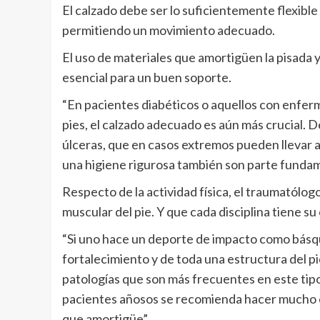
El calzado debe ser lo suficientemente flexible 
permitiendo un movimiento adecuado.
El uso de materiales que amortigüen la pisada 
esencial para un buen soporte.
“En pacientes diabéticos o aquellos con enferm
pies, el calzado adecuado es aún más crucial. 
úlceras, que en casos extremos pueden llevar a
una higiene rigurosa también son parte fundam
Respecto de la actividad física, el traumatólog
muscular del pie. Y que cada disciplina tiene s
“Si uno hace un deporte de impacto como básq
fortalecimiento y de toda una estructura del p
patologías que son más frecuentes en este tipo
pacientes añosos se recomienda hacer mucho ej
que amortigüe”.