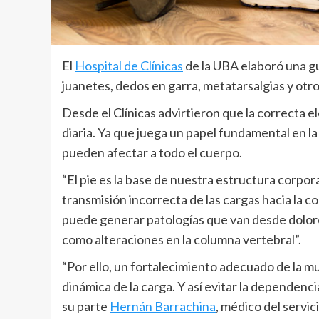
El
Hospital de Clínicas
de la UBA elaboró una gu
juanetes, dedos en garra, metatarsalgias y otr
Desde el Clínicas advirtieron que la correcta e
diaria. Ya que juega un papel fundamental en l
pueden afectar a todo el cuerpo.
“El pie es la base de nuestra estructura corpora
transmisión incorrecta de las cargas hacia la co
puede generar patologías que van desde dolore
como alteraciones en la columna vertebral”.
“Por ello, un fortalecimiento adecuado de la m
dinámica de la carga. Y así evitar la dependenci
su parte
Hernán Barrachina
, médico del servic