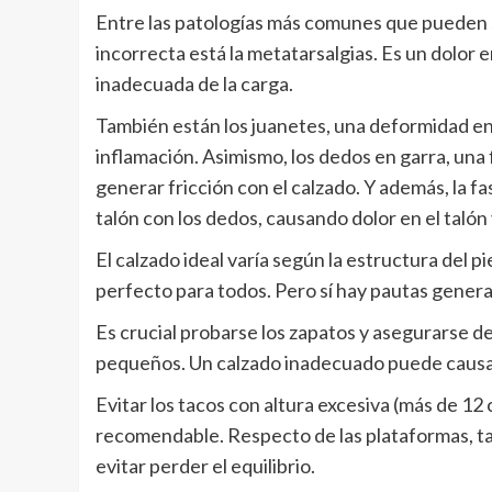
Entre las patologías más comunes que pueden s
incorrecta está la metatarsalgias. Es un dolor e
inadecuada de la carga.
También están los juanetes, una deformidad en
inflamación. Asimismo, los dedos en garra, una
generar fricción con el calzado. Y además, la fa
talón con los dedos, causando dolor en el talón y
El calzado ideal varía según la estructura del 
perfecto para todos. Pero sí hay pautas genera
Es crucial probarse los zapatos y asegurarse 
pequeños. Un calzado inadecuado puede causar 
Evitar los tacos con altura excesiva (más de 12 
recomendable. Respecto de las plataformas, t
evitar perder el equilibrio.