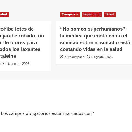
Salud
Campañas
Importante
Salud
ohíbe lotes de
“No somos superhumanos”:
 jarabe robado, un
la médica que contó cómo el
r de olores para
silencio sobre el suicidio está
todos los laxantes
costando vidas en la salud
taleína
curecompass
5 agosto, 2026
s
6 agosto, 2026
Los campos obligatorios están marcados con
*