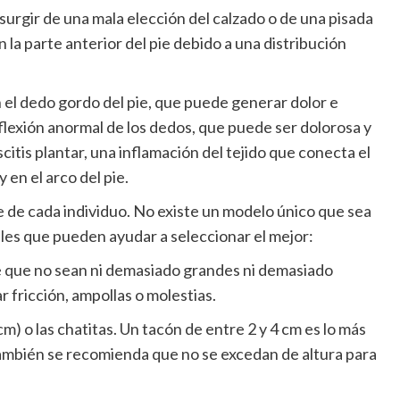
urgir de una mala elección del calzado o de una pisada
n la parte anterior del pie debido a una distribución
 el dedo gordo del pie, que puede generar dolor e
 flexión anormal de los dedos, que puede ser dolorosa y
scitis plantar, una inflamación del tejido que conecta el
 en el arco del pie.
pie de cada individuo. No existe un modelo único que sea
les que pueden ayudar a seleccionar el mejor:
de que no sean ni demasiado grandes ni demasiado
fricción, ampollas o molestias.
cm) o las chatitas. Un tacón de entre 2 y 4 cm es lo más
ambién se recomienda que no se excedan de altura para