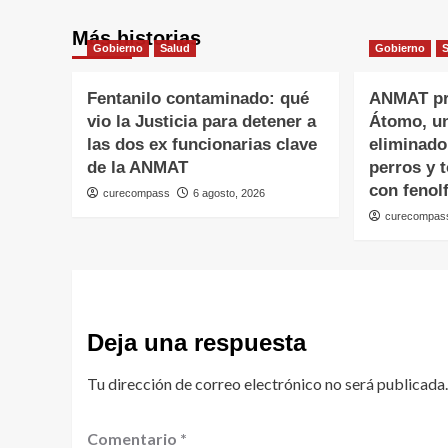
Más historias
Gobierno
Salud
Gobierno
Fentanilo contaminado: qué
ANMAT pr
vio la Justicia para detener a
Átomo, un
las dos ex funcionarias clave
eliminado
de la ANMAT
perros y 
con fenolf
curecompass
6 agosto, 2026
curecompas
Deja una respuesta
Tu dirección de correo electrónico no será publicada.
Comentario
*