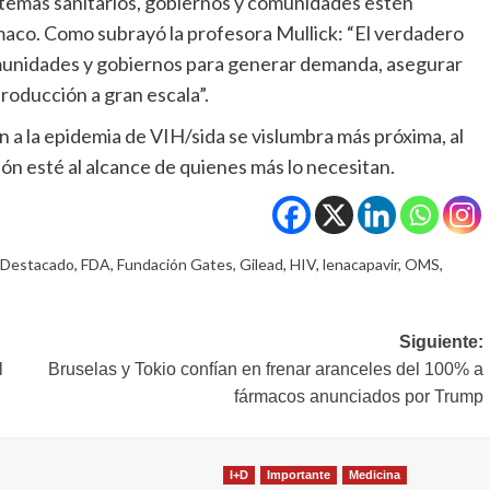
istemas sanitarios, gobiernos y comunidades estén
rmaco. Como subrayó la profesora Mullick: “El verdadero
munidades y gobiernos para generar demanda, asegurar
roducción a gran escala”.
n a la epidemia de VIH/sida se vislumbra más próxima, al
ón esté al alcance de quienes más lo necesitan.
Destacado
,
FDA
,
Fundación Gates
,
Gilead
,
HIV
,
lenacapavir
,
OMS
,
Siguiente:
l
Bruselas y Tokio confían en frenar aranceles del 100% a
fármacos anunciados por Trump
I+D
Importante
Medicina