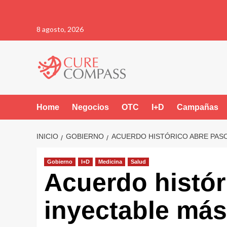
Saltar
8 agosto, 2026
al
contenido
Home
Negocios
OTC
I+D
Campañas
INICIO
GOBIERNO
ACUERDO HISTÓRICO ABRE PASO 
Gobierno
I+D
Medicina
Salud
Acuerdo histór
inyectable más