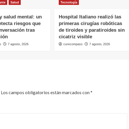
ante
Salud
Tecnología
y salud mental: un
Hospital Italiano realizó las
etecta riesgos que
primeras cirugías robóticas
nversación tras
de tiroides y paratiroides sin
ción
cicatriz visible
s
7 agosto, 2026
curecompass
7 agosto, 2026
Los campos obligatorios están marcados con
*