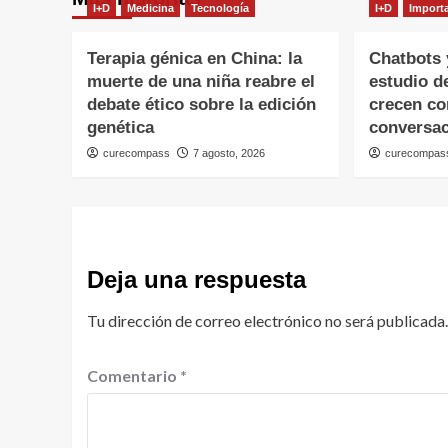
I+D
Medicina
Tecnología
I+D
Import
Terapia génica en China: la
Chatbots 
muerte de una niña reabre el
estudio d
debate ético sobre la edición
crecen co
genética
conversa
curecompass
7 agosto, 2026
curecompas
Deja una respuesta
Tu dirección de correo electrónico no será publicada.
Comentario
*