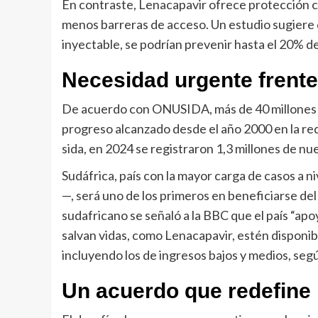
En contraste, Lenacapavir ofrece protección 
menos barreras de acceso. Un estudio sugiere qu
inyectable, se podrían prevenir hasta el 20% d
Necesidad urgente frente
De acuerdo con ONUSIDA, más de 40 millones d
progreso alcanzado desde el año 2000 en la re
sida, en 2024 se registraron 1,3 millones de n
Sudáfrica, país con la mayor carga de casos a n
—, será uno de los primeros en beneficiarse de
sudafricano se señaló a la BBC que el país “ap
salvan vidas, como Lenacapavir, estén disponibl
incluyendo los de ingresos bajos y medios, segú
Un acuerdo que redefine l