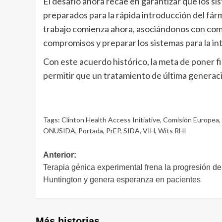
El desafío ahora recae en garantizar que los s
preparados para la rápida introducción del fá
trabajo comienza ahora, asociándonos con co
compromisos y preparar los sistemas para la int
Con este acuerdo histórico, la meta de poner fi
permitir que un tratamiento de última generaci
Tags:
Clinton Health Access Initiative
,
Comisión Europea
,
ONUSIDA
,
Portada
,
PrEP
,
SIDA
,
VIH
,
Wits RHI
Navegación
Anterior:
Terapia génica experimental frena la progresión de
de
Huntington y genera esperanza en pacientes
entradas
Más historias