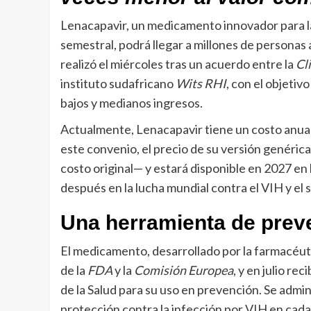
Lenacapavir, un medicamento innovador para la
semestral, podrá llegar a millones de personas 
realizó el miércoles tras un acuerdo entre la
Cl
instituto sudafricano
Wits RHI
, con el objetiv
bajos y medianos ingresos.
Actualmente, Lenacapavir tiene un costo anual
este convenio, el precio de su versión genérica
costo original— y estará disponible en 2027 en
después en la lucha mundial contra el VIH y el s
Una herramienta de prev
El medicamento, desarrollado por la farmacéut
de la
FDA
y la
Comisión Europea
, y en julio re
de la Salud para su uso en prevención. Se admi
protección contra la infección por VIH en cada