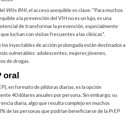
del
Wits RHI
, el acceso asequible es clave: “Para muchos
quible a la prevención del VIH no es un lujo, es una
potencial de transformar la prevención, especialmente
ue luchan con visitas frecuentes a las clínicas”.
ue los inyectables de acción prolongada están destinados a
 más vulnerables: adolescentes, mujeres jóvenes,
ios de drogas.
 oral
EP), en formato de píldoras diarias, es la opción
ente 40 dólares anuales por persona. Sin embargo, su
encia diaria, algo que resulta complejo en muchos
8% de las personas que podrían beneficiarse de la PrEP