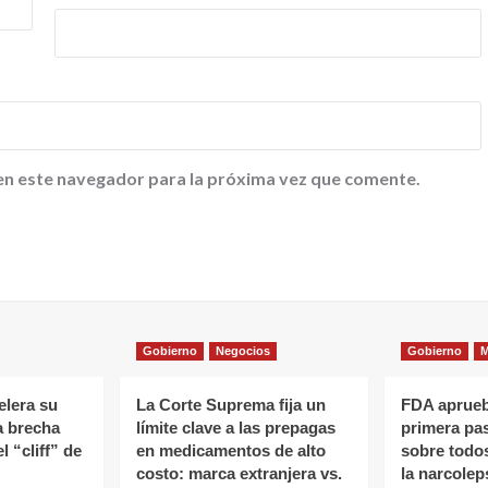
en este navegador para la próxima vez que comente.
Gobierno
Negocios
Gobierno
M
elera su
La Corte Suprema fija un
FDA aprueb
a brecha
límite clave a las prepagas
primera pas
l “cliff” de
en medicamentos de alto
sobre todo
costo: marca extranjera vs.
la narcoleps