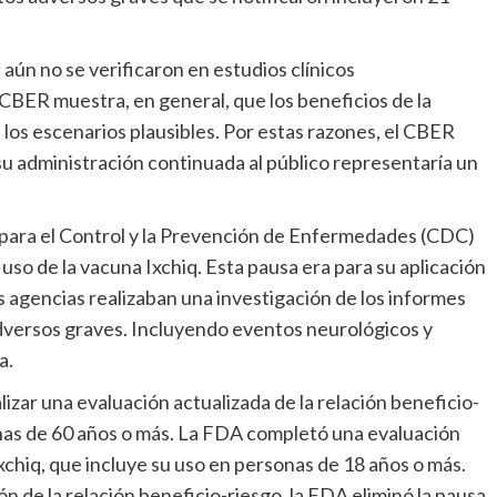
 aún no se verificaron en estudios clínicos
l CBER muestra, en general, que los beneficios de la
 los escenarios plausibles. Por estas razones, el CBER
u administración continuada al público representaría un
s para el Control y la Prevención de Enfermedades (CDC)
o de la vacuna Ixchiq. Esta pausa era para su aplicación
 agencias realizaban una investigación de los informes
adversos graves. Incluyendo eventos neurológicos y
a.
izar una evaluación actualizada de la relación beneficio-
onas de 60 años o más. La FDA completó una evaluación
Ixchiq, que incluye su uso en personas de 18 años o más.
ón de la relación beneficio-riesgo, la FDA eliminó la pausa