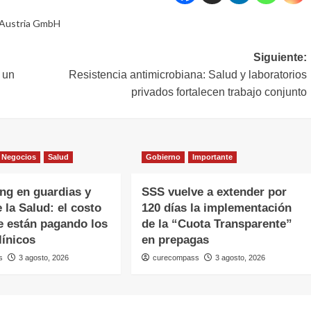
 Austria GmbH
Siguiente:
 un
Resistencia antimicrobiana: Salud y laboratorios
privados fortalecen trabajo conjunto
Negocios
Salud
Gobierno
Importante
ing en guardias y
SSS vuelve a extender por
 la Salud: el costo
120 días la implementación
e están pagando los
de la “Cuota Transparente”
línicos
en prepagas
s
3 agosto, 2026
curecompass
3 agosto, 2026