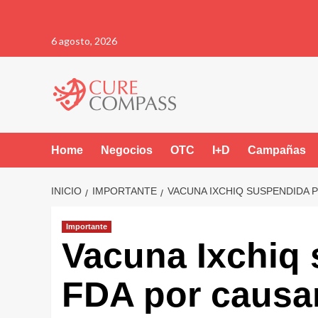
Saltar
6 agosto, 2026
al
contenido
Home
Negocios
OTC
I+D
Campañas
INICIO
IMPORTANTE
VACUNA IXCHIQ SUSPENDIDA 
Importante
Vacuna Ixchiq
FDA por causa