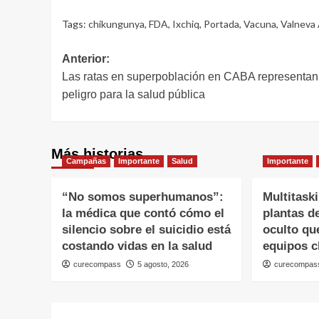
Tags:
chikungunya
,
FDA
,
Ixchiq
,
Portada
,
Vacuna
,
Valneva
Navegación
Anterior:
Las ratas en superpoblación en CABA representan
de
peligro para la salud pública
entradas
Más historias
Campañas
Importante
Salud
Importante
“No somos superhumanos”:
Multitask
la médica que contó cómo el
plantas de
silencio sobre el suicidio está
oculto qu
costando vidas en la salud
equipos c
curecompass
5 agosto, 2026
curecompas