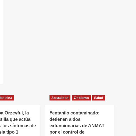
edicina
Actualidad
Gobierno
Salud
a Orzeyful, la
Fentanilo contaminado:
tilla que actúa
detienen a dos
s los síntomas de
exfuncionarias de ANMAT
ia tipo 1
por el control de