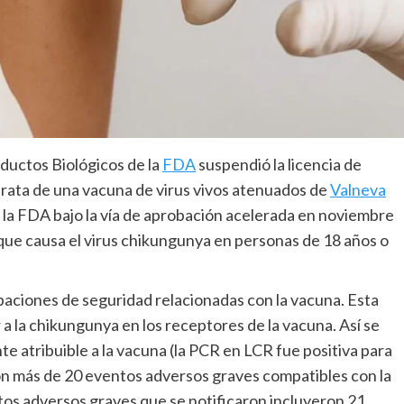
ductos Biológicos de la
FDA
suspendió la licencia de
 trata de una vacuna de virus vivos atenuados de
Valneva
r la FDA bajo la vía de aprobación acelerada en noviembre
que causa el virus chikungunya en personas de 18 años o
paciones de seguridad relacionadas con la vacuna. Esta
 la chikungunya en los receptores de la vacuna. Así se
e atribuible a la vacuna (la PCR en LCR fue positiva para
ron más de 20 eventos adversos graves compatibles con la
tos adversos graves que se notificaron incluyeron 21