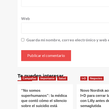
Web
Guarda mi nombre, correo electrónico y web 
Alternative:
Te pueden interesar
Campañas
Importante
Salud
I+D
Negocios
“No somos
Novo Nordisk ac
superhumanos”: la médica
I+D para cerrar l
que contó cómo el silencio
con Lilly antes de
sobre el suicidio está
semaglutida