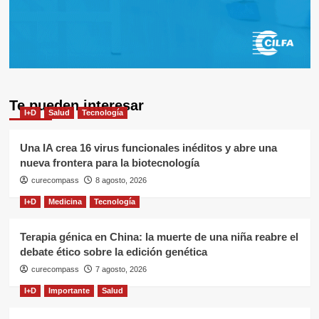
Te pueden interesar
I+D
Salud
Tecnología
Una IA crea 16 virus funcionales inéditos y abre una
nueva frontera para la biotecnología
curecompass
8 agosto, 2026
I+D
Medicina
Tecnología
Terapia génica en China: la muerte de una niña reabre el
debate ético sobre la edición genética
curecompass
7 agosto, 2026
I+D
Importante
Salud