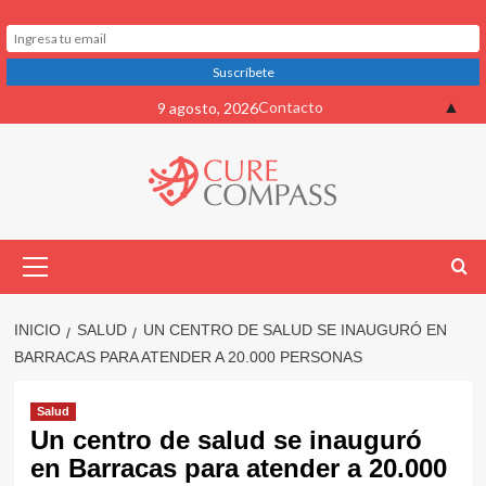
Saltar
▲
Contacto
9 agosto, 2026
al
contenido
Menú
primario
INICIO
SALUD
UN CENTRO DE SALUD SE INAUGURÓ EN
BARRACAS PARA ATENDER A 20.000 PERSONAS
Salud
Un centro de salud se inauguró
en Barracas para atender a 20.000