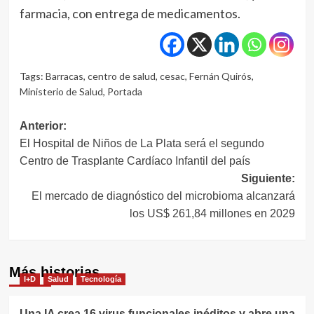
farmacia, con entrega de medicamentos.
Tags:
Barracas
,
centro de salud
,
cesac
,
Fernán Quirós
,
Ministerio de Salud
,
Portada
Navegación
Anterior:
El Hospital de Niños de La Plata será el segundo
de
Centro de Trasplante Cardíaco Infantil del país
entradas
Siguiente:
El mercado de diagnóstico del microbioma alcanzará
los US$ 261,84 millones en 2029
Más historias
I+D
Salud
Tecnología
Una IA crea 16 virus funcionales inéditos y abre una