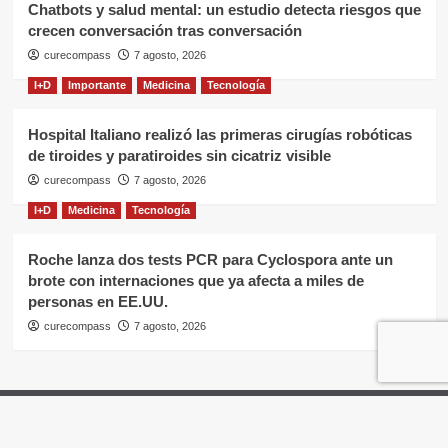
Chatbots y salud mental: un estudio detecta riesgos que
crecen conversación tras conversación
curecompass
7 agosto, 2026
I+D
Importante
Medicina
Tecnología
Hospital Italiano realizó las primeras cirugías robóticas
de tiroides y paratiroides sin cicatriz visible
curecompass
7 agosto, 2026
I+D
Medicina
Tecnología
Roche lanza dos tests PCR para Cyclospora ante un
brote con internaciones que ya afecta a miles de
personas en EE.UU.
curecompass
7 agosto, 2026
Home
Negocios
OTC
I+D
Campañas
Eventos
Gobierno
Pases