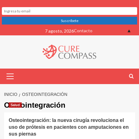
Saltar
▲
Contacto
7 agosto, 2026
al
contenido
Menú
primario
INICIO
OSTEOINTEGRACIÓN
Osteointegración
Salud
Osteointegración: la nueva cirugía revoluciona el
uso de prótesis en pacientes con amputaciones en
sus piernas