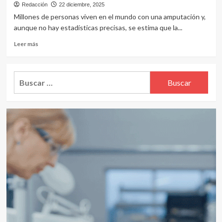
Redacción
22 diciembre, 2025
Millones de personas viven en el mundo con una amputación y,
aunque no hay estadísticas precisas, se estima que la...
Leer
Leer más
más
sobre
Osteointegración:
Buscar:
la
nueva
cirugía
revoluciona
el
uso
de
prótesis
en
pacientes
con
amputaciones
en
sus
piernas