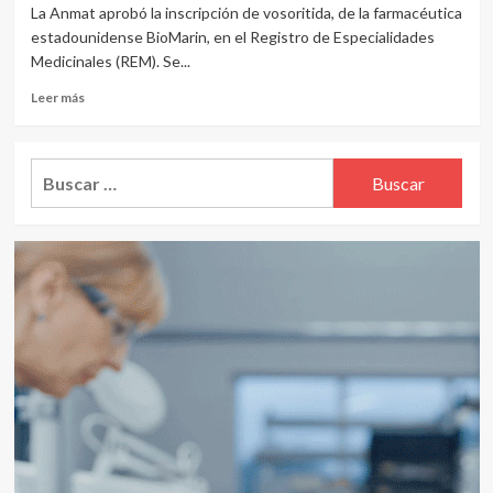
La Anmat aprobó la inscripción de vosoritida, de la farmacéutica
estadounidense BioMarin, en el Registro de Especialidades
Medicinales (REM). Se...
Leer
Leer más
más
sobre
BioMarin
Buscar:
recibió
aprobación
de
Anmat
para
su
tratamiento
de
acondroplasia