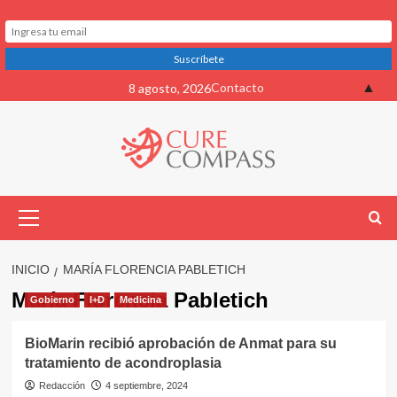
Saltar
▲
Contacto
8 agosto, 2026
al
contenido
Menú
primario
INICIO
MARÍA FLORENCIA PABLETICH
María Florencia Pabletich
Gobierno
I+D
Medicina
BioMarin recibió aprobación de Anmat para su
tratamiento de acondroplasia
Redacción
4 septiembre, 2024