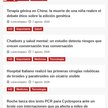
Terapia génica en China: la muerte de una niña reabre el
debate ético sobre la edición genética
curecompass
7 agosto, 2026
I+D
Importante
Salud
Chatbots y salud mental: un estudio detecta riesgos que
crecen conversación tras conversación
curecompass
7 agosto, 2026
I+D
Importante
Medicina
Tecnología
Hospital Italiano realizó las primeras cirugías robóticas
de tiroides y paratiroides sin cicatriz visible
curecompass
7 agosto, 2026
I+D
Medicina
Tecnología
Roche lanza dos tests PCR para Cyclospora ante un
brote con internaciones que ya afecta a miles de