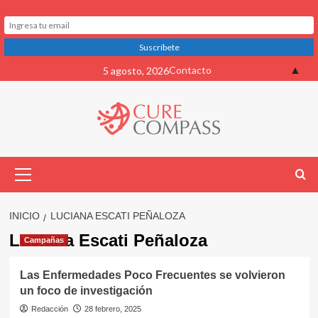
Saltar
▲
Contacto
5 agosto, 2026
al
contenido
Menú
primario
INICIO
LUCIANA ESCATI PEÑALOZA
Luciana Escati Peñaloza
Campañas
Las Enfermedades Poco Frecuentes se volvieron
un foco de investigación
Redacción
28 febrero, 2025