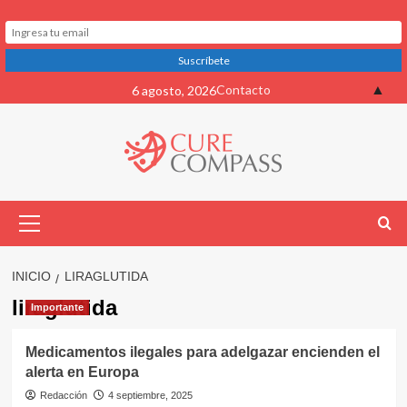
Saltar
▲
Contacto
6 agosto, 2026
al
contenido
Menú
primario
INICIO
LIRAGLUTIDA
liraglutida
Importante
Medicamentos ilegales para adelgazar encienden el
alerta en Europa
Redacción
4 septiembre, 2025