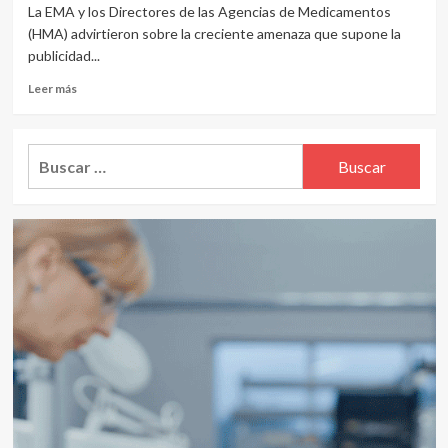
La EMA y los Directores de las Agencias de Medicamentos
(HMA) advirtieron sobre la creciente amenaza que supone la
publicidad...
Leer
Leer más
más
sobre
Medicamentos
Buscar:
ilegales
para
adelgazar
encienden
el
alerta
en
Europa