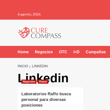
Saltar
6 agosto, 2026
al
contenido
Home
Negocios
OTC
I+D
Campañas
INICIO
LINKEDIN
Linkedin
Negocios
Pases
Laboratorios Raffo busca
personal para diversas
posiciones