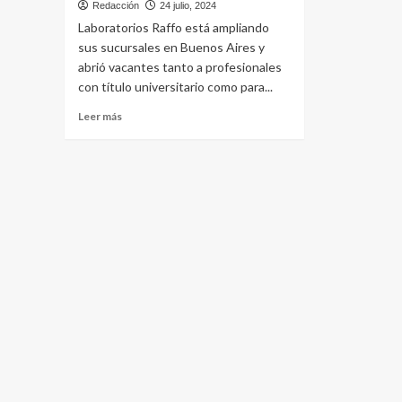
Redacción
24 julio, 2024
Laboratorios Raffo está ampliando
sus sucursales en Buenos Aires y
abrió vacantes tanto a profesionales
con título universitario como para...
Leer
Leer más
más
sobre
Laboratorios
Raffo
busca
personal
para
diversas
posiciones